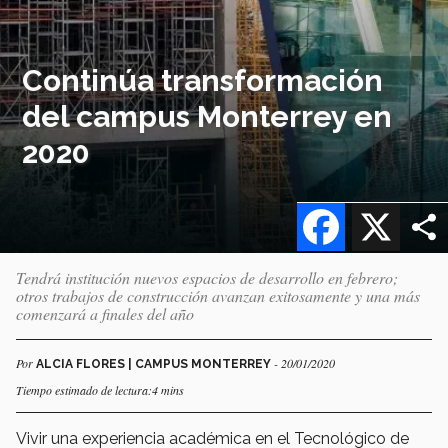
Continúa transformación
del campus Monterrey en
2020
Facebook
X
Tendrá institución nuevos espacios de desarrollo en febrero;
otros trabajos de construcción avanzan exitosamente y una más
comenzará a finales del año
Por
- 20/01/2020
ALCIA FLORES | CAMPUS MONTERREY
Tiempo estimado de lectura:4 mins
Vivir una experiencia académica en el Tecnológico de