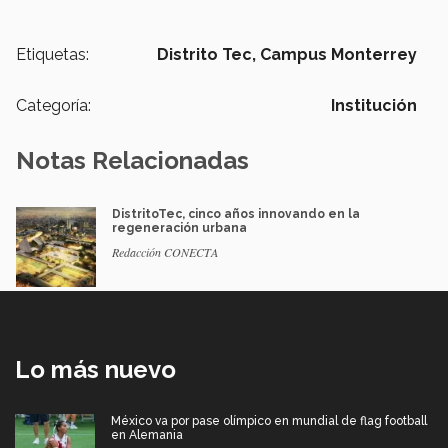
Etiquetas:
Distrito Tec,
Campus Monterrey
Categoría:
Institución
Notas Relacionadas
DistritoTec, cinco años innovando en la
regeneración urbana
Redacción CONECTA
Lo más nuevo
México va por pase olímpico en mundial de flag football
en Alemania