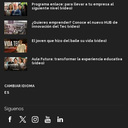
Programa enlace: para llevar a tu empresa al
siguiente nivel (video)
¿Quieres emprender? Conoce el nuevo HUB de
Innovación del Tec (video)
El joven que hizo del baile su vida (video)
Aula Futura: transformar la experiencia educativa
(video)
Más que un festival cultural: así es la magia de
VIBRART 2026 (video)
CAMBIAR IDIOMA
ES
Javier Guzmán: investigación con impacto social
(video)
Síguenos
¡México, en el top del mundial de robótica FIRST
2026! (video)