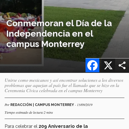
Conmemoran el Día de la
Independencia en el
campus Monterrey
Facebook
X
Unirse como mexicanos y así encontrar soluciones a los diversos
problemas que aquejan al país fue el llamado que se hizo en la
Ceremonia Cívica celebrada en el campus Monterrey
Por
- 13/09/2019
REDACCIÓN | CAMPUS MONTERREY
Tiempo estimado de lectura:2 mins
Para celebrar el
209 Aniversario de la