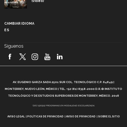
(video)
Más que un festival cultural: así es la magia de
VIBRART 2026 (video)
CAMBIAR IDIOMA
ES
Javier Guzmán: investigación con impacto social
(video)
Síguenos
¡México, en el top del mundial de robótica FIRST
2026! (video)
Vida Tec: Pasión, disciplina y básquetbol, con Gael
Adame (video)
A
AV. EUGENIO GARZA SADA 2501 SUR COL. TECNOLÓGICO C.P. 64849 |
L
¿Cómo es el Modelo Educativo Tec? (video)
MONTERREY, NUEVO LEÓN, MÉXICO | TEL. +52 (81) 8358-2000 D.R.© INSTITUTO
TECNOLÓGICO Y DE ESTUDIOS SUPERIORES DE MONTERREY, MÉXICO. 2018
Vida Tec: Feminismo e Inteligencia Artificial, Paola
*DEC-520912 PROGRAMAS EN MODALIDAD ESCOLARIZADA.
Ricaurte (video)
AVISO LEGAL
POLÍTICAS DE PRIVACIDAD
AVISO DE PRIVACIDAD
SOBRE EL SITIO