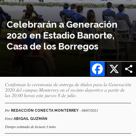
Celebrarán a Generación
2020 en Estadio Banorte,
Casa de los Borregos
Facebook
X
Confirman la ceremonia de entrega de títulos para la Generación
2020 del campus Monterrey en el recinto deportivo a partir de
las 20:00 horas este jueves 8 de julio.
Por
- 08/07/2021
REDACCIÓN CONECTA MONTERREY
Fotos
ABIGAIL GUZMÁN
Tiempo estimado de lectura:3 mins