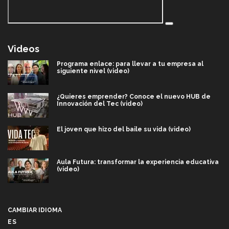
Videos
Programa enlace: para llevar a tu empresa al
siguiente nivel (video)
¿Quieres emprender? Conoce el nuevo HUB de
Innovación del Tec (video)
El joven que hizo del baile su vida (video)
Aula Futura: transformar la experiencia educativa
(video)
Más que un festival cultural: así es la magia de
VIBRART 2026 (video)
CAMBIAR IDIOMA
ES
Javier Guzmán: investigación con impacto social