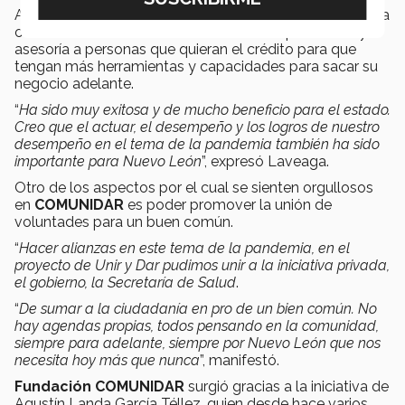
Además, se hizo un fideicomiso en Banregio y en alianza
con la Fundación Promover ofrecerán capacitación y
asesoría a personas que quieran el crédito para que
tengan más herramientas y capacidades para sacar su
negocio adelante.
“
Ha sido muy exitosa y de mucho beneficio para el estado.
Creo que el actuar, el desempeño y los logros de nuestro
desempeño en el tema de la pandemia también ha sido
importante para Nuevo León
”, expresó Laveaga.
Otro de los aspectos por el cual se sienten orgullosos
en
COMUNIDAR
es poder promover la unión de
voluntades para un buen común.
“
Hacer alianzas en este tema de la pandemia, en el
proyecto de Unir y Dar pudimos unir a la iniciativa privada,
el gobierno, la Secretaría de Salud
.
“
De sumar a la ciudadanía en pro de un bien común. No
hay agendas propias, todos pensando en la comunidad,
siempre para adelante, siempre por Nuevo León que nos
necesita hoy más que nunca
”, manifestó.
Fundación COMUNIDAR
surgió gracias a la iniciativa de
Agustín Landa García Téllez, quien desde hace varios