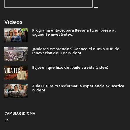
Videos
Programa enlace: para llevar a tu empresa al
siguiente nivel (video)
¿Quieres emprender? Conoce el nuevo HUB de
Innovación del Tec (video)
El joven que hizo del baile su vida (video)
Aula Futura: transformar la experiencia educativa
(video)
Más que un festival cultural: así es la magia de
VIBRART 2026 (video)
CAMBIAR IDIOMA
ES
Javier Guzmán: investigación con impacto social
(video)