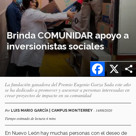
Brinda COMUNIDAR apoyo a
inversionistas sociales
Facebook
X
La fundación ganadora del Premio Eugenio Garza Sada este año
se ha dedicado a promover y asesorar a personas interesadas en
crear proyectos de impacto en su comunidad
Por
- 14/08/2020
LUIS MARIO GARCÍA | CAMPUS MONTERREY
Tiempo estimado de lectura:4 mins
En Nuevo León hay muchas personas con el deseo de