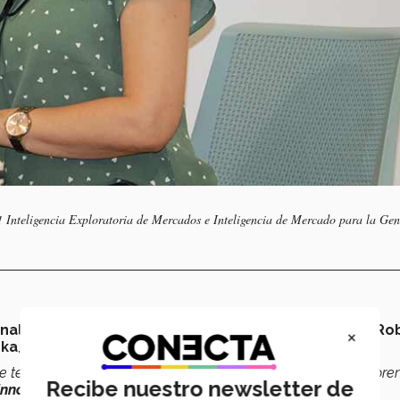
1 Inteligencia Exploratoria de Mercados e Inteligencia de Mercado para la Ge
nal y preparatoria
con el galardón, entre ellos también
Ro
×
hka
, de PrepaTec Santa Catarina.
 te reconozcan por lo que se hace; que las personas lo valore
Recibe nuestro newsletter de
 innovando
, ver en qué más apoyo en el instituto”,
comentó.