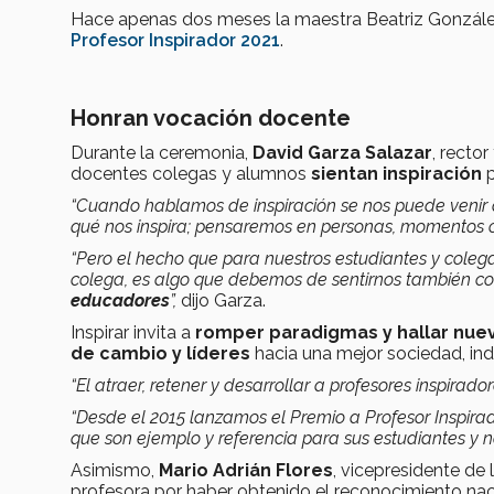
Hace apenas dos meses la maestra Beatriz Gonzále
Profesor Inspirador 2021
.
Honran vocación docente
Durante la ceremonia,
David Garza Salazar
, recto
docentes colegas y alumnos
sientan inspiración
“Cuando hablamos de inspiración se nos puede veni
qué nos inspira; pensaremos en personas, momentos o
“Pero el hecho que para nuestros estudiantes y coleg
colega, es algo que debemos de sentirnos también c
educadores
”,
dijo Garza.
Inspirar invita a
romper paradigmas y hallar nu
de cambio y líderes
hacia una mejor sociedad, ind
“El atraer, retener y desarrollar a profesores inspira
“Desde el 2015 lanzamos el Premio a Profesor Inspira
que son ejemplo y referencia para sus estudiantes y n
Asimismo,
Mario Adrián Flores
, vicepresidente de
profesora por haber obtenido el reconocimiento nac