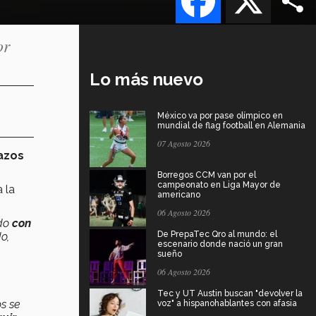
or
Lo más nuevo
México va por pase olímpico en
mundial de flag football en Alemania
07 Agosto 2026
azos
Borregos CCM van por el
campeonato en Liga Mayor de
 la
americano
06 Agosto 2026
ado
con
De PrepaTec Qro al mundo: el
o,
escenario donde nació un gran
sueño
06 Agosto 2026
Tec y UT Austin buscan "devolver la
os se
voz" a hispanohablantes con afasia