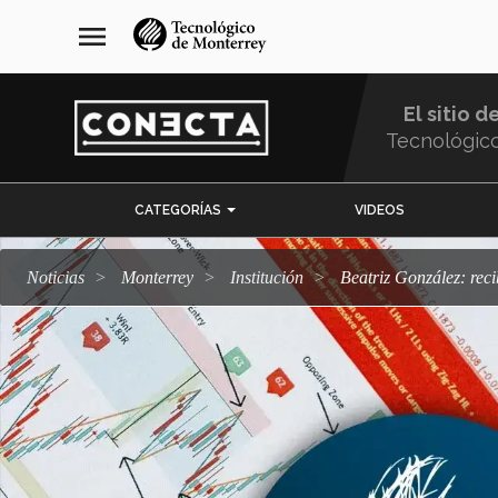
Pasar
navegación
menu
al
principal
contenido
principal
El sitio d
Tecnológic
Menu
CATEGORÍAS
VIDEOS
Comunidad
Noticias
Monterrey
Institución
Beatriz González: re