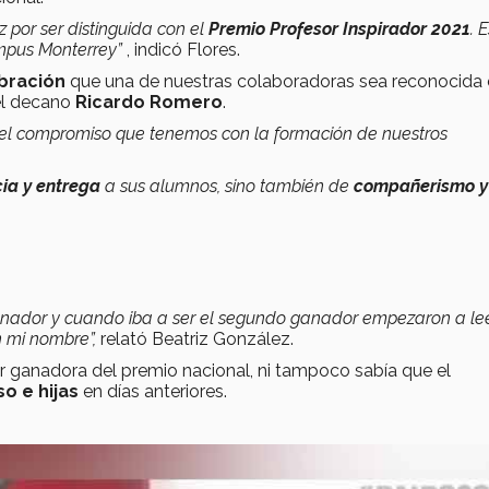
z por ser distinguida con el
Premio Profesor Inspirador 2021
. 
ampus Monterrey”
, indicó Flores.
ebración
que una de nuestras colaboradoras sea reconocid
 el decano
Ricardo Romero
.
 el compromiso que tenemos con la formación de nuestros
cia y entrega
a sus alumnos, sino también de
compañerismo y
 ganador y cuando iba a ser el segundo ganador empezaron a lee
n mi nombre”,
relató Beatriz González.
 ganadora del premio nacional, ni tampoco sabía que el
o e hijas
en días anteriores.