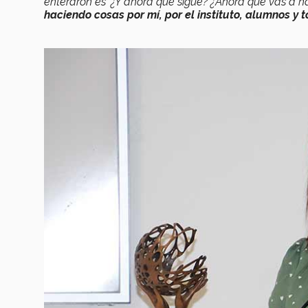
enteraron es ‘¿Y ahora qué sigue? ¿Ahora qué vas a ha
haciendo cosas por mí, por el instituto, alumnos y 