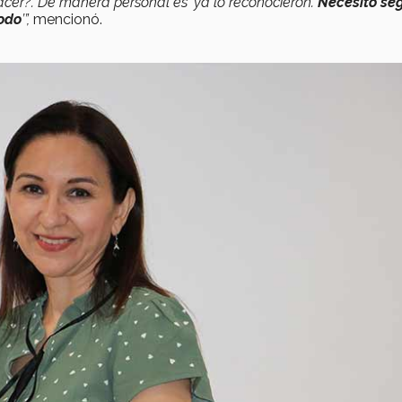
cer?’. De manera personal es ‘ya lo reconocieron.
Necesito seg
todo
’”,
mencionó.