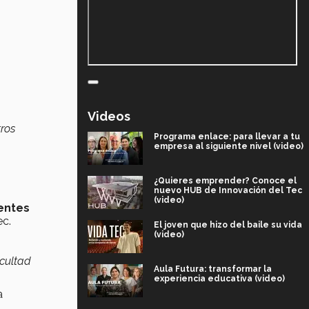
Videos
ros
Programa enlace: para llevar a tu
empresa al siguiente nivel (video)
¿Quieres emprender? Conoce el
nuevo HUB de Innovación del Tec
(video)
entes
ec.
El joven que hizo del baile su vida
(video)
acultad
Aula Futura: transformar la
experiencia educativa (video)
a