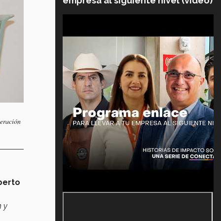
empresa al siguiente nivel (video)
neración
berto
n y