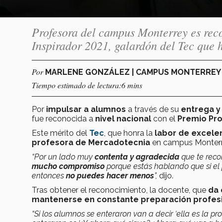
Profesora del campus Monterrey es reco
Inspirador 2021, galardón del Tec que 
Por
MARLENE GONZÁLEZ | CAMPUS MONTERRE
Tiempo estimado de lectura:6 mins
Por
impulsar a alumnos
a través de su
entrega y
fue reconocida a
nivel nacional
con el
Premio Pro
Este mérito del
Tec
, que honra la
labor de excele
profesora de Mercadotecnia
en campus Monter
“Por un lado muy
contenta y agradecida
que te reco
mucho compromiso
porque estás hablando que si el 
entonces
no puedes hacer menos
”,
dijo.
Tras obtener el reconocimiento, la docente, que
da 
mantenerse en constante preparación profesi
“Si los alumnos se enteraron van a decir ‘ella es la p