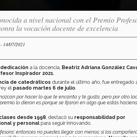
nocida a nivel nacional con el Premio Profes
honra la vocación docente de excelencia
- 14/07/2021
Y
 dedicación
a la docencia,
Beatriz Adriana González Cav
fesor Inspirador 2021
.
ncia de catedráticos
durante el último año, fue entregado a
rey el
pasado martes 6 de julio
.
nozcan por hacer lo que te encanta y te gusta, pero por otro l
premio lo dieron es porque se fijaron en algo que estás haciend
clases desde 1998
, destacó su
responsabilidad por
onal y personal
para seguir innovando.
rofesora’, entonces no puedes llegar con menos; si los compañer