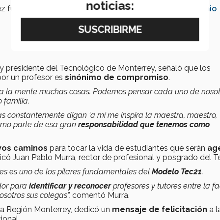
noticias:
z fue reconocida a
nivel Región Monterrey
con el
Premio
r y presidente del Tecnológico de Monterrey, señaló que los
por un profesor es
sinónimo de compromiso
.
r a la mente muchas cosas. Podemos pensar cada uno de nosot
 familia.
as constantemente digan ‘a mí me inspira la maestra, maestro,
omo parte de esa gran
responsabilidad que tenemos como
evos caminos
para tocar la vida de estudiantes que serán
ag
icó Juan Pablo Murra, rector de profesional y posgrado del T
dores es uno de los pilares fundamentales del
Modelo Tec21
.
dor para
identificar y reconocer
profesores y tutores entre la f
osotros sus colegas”,
comentó Murra.
 la Región Monterrey, dedicó un
mensaje de felicitación
a l
ional.