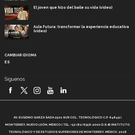
El joven que hizo del baile su vida (video)
Aula Futura: transformar la experiencia educativa
(video)
Más que un festival cultural: así es la magia de
VIBRART 2026 (video)
CAMBIAR IDIOMA
ES
Javier Guzmán: investigación con impacto social
(video)
Síguenos
¡México, en el top del mundial de robótica FIRST
2026! (video)
Vida Tec: Pasión, disciplina y básquetbol, con Gael
Adame (video)
A
AV. EUGENIO GARZA SADA 2501 SUR COL. TECNOLÓGICO C.P. 64849 |
L
¿Cómo es el Modelo Educativo Tec? (video)
MONTERREY, NUEVO LEÓN, MÉXICO | TEL. +52 (81) 8358-2000 D.R.© INSTITUTO
TECNOLÓGICO Y DE ESTUDIOS SUPERIORES DE MONTERREY, MÉXICO. 2018