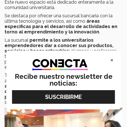
Este nuevo espacio está dedicado enteramente a la
comunidad universitaria.
Se destaca por ofrecer una sucursal bancaria con la
última tecnología y servicios, así como
áreas
específicas para el desarrollo de actividades en
torno al emprendimiento y la innovación
.
La sucursal
permite a los universitarios
emprendedores dar a conocer sus productos,
servicios y hacer
networking
; alumnos y profesores
tendrán un espacio de trabajo que podrán aprovechar
×
para realizar asesorías y conectarse con otros campus,
entre otras actividades.
Recibe nuestro newsletter de
También en este espacio los universitarios podrán
acceder a
un laboratorio que les permitirá
noticias:
acercarse a la realidad aumentada y virtual para
que, ya sea como parte de una de sus clases o
proyectos individuales
, exploren sus posibilidades y
se planteen nuevos retos y soluciones.