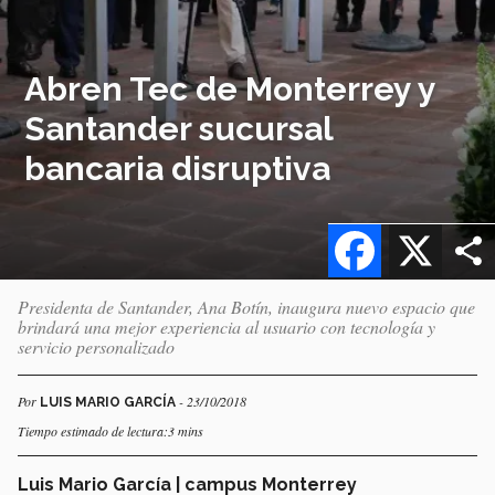
Abren Tec de Monterrey y
Santander sucursal
bancaria disruptiva
Facebook
X
Presidenta de Santander, Ana Botín, inaugura nuevo espacio que
brindará una mejor experiencia al usuario con tecnología y
servicio personalizado
Por
- 23/10/2018
LUIS MARIO GARCÍA
Tiempo estimado de lectura:3 mins
Luis Mario García | campus Monterrey