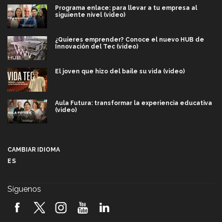
Programa enlace: para llevar a tu empresa al
siguiente nivel (video)
¿Quieres emprender? Conoce el nuevo HUB de
Innovación del Tec (video)
El joven que hizo del baile su vida (video)
Aula Futura: transformar la experiencia educativa
(video)
Más que un festival cultural: así es la magia de
VIBRART 2026 (video)
CAMBIAR IDIOMA
ES
Javier Guzmán: investigación con impacto social
(video)
Síguenos
¡México, en el top del mundial de robótica FIRST
2026! (video)