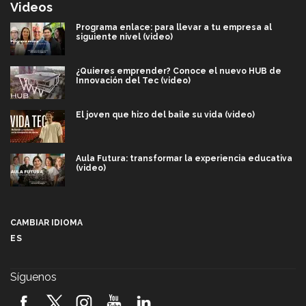
Videos
Programa enlace: para llevar a tu empresa al
siguiente nivel (video)
¿Quieres emprender? Conoce el nuevo HUB de
Innovación del Tec (video)
El joven que hizo del baile su vida (video)
Aula Futura: transformar la experiencia educativa
(video)
Más que un festival cultural: así es la magia de
VIBRART 2026 (video)
CAMBIAR IDIOMA
ES
Javier Guzmán: investigación con impacto social
(video)
Síguenos
¡México, en el top del mundial de robótica FIRST
2026! (video)