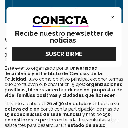
×
Recibe nuestro newsletter de
noticias:
Wellbeing = Felicidad
Anteriormente conocido como el
Foro de Felicidad
360
, en este año se realizó la edición
Wellbeing 360
en formato digital.
Este evento organizado por la
Universidad
Tecmilenio y el Instituto de Ciencias de la
Felicidad
tuvo como objetivo principal exponer termas
que promueven el bienestar en 5 ejes:
organizaciones
positivas, bienestar en la educación, propósito de
vida, familias positivas y ciudades que florecen
.
Llevado a cabo del
26 al 30 de octubre
el foro en su
octava edición
contó con la participación de más de
15 especialistas de talla mundial
y más de
150
expositores expertos
en brindar herramientas a los
asistentes para desarrollar un
estado de salud