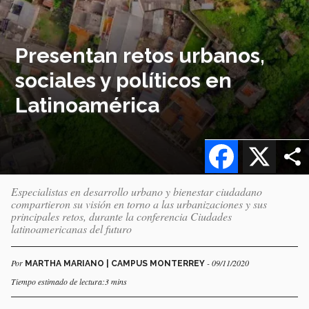
Presentan retos urbanos,
sociales y políticos en
Latinoamérica
Facebook
X
Especialistas en desarrollo urbano y bienestar ciudadano
compartieron su visión en torno a las urbanizaciones y sus
principales retos, durante la conferencia Ciudades
latinoamericanas del futuro
Por
- 09/11/2020
MARTHA MARIANO | CAMPUS MONTERREY
Tiempo estimado de lectura:3 mins