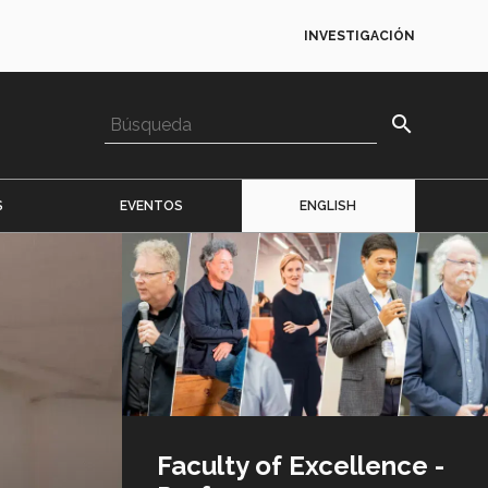
INVESTIGACIÓN
search
S
EVENTOS
ENGLISH
Imagen
o
logo
Faculty of Excellence -