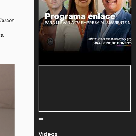
ibución
as
,
Videos