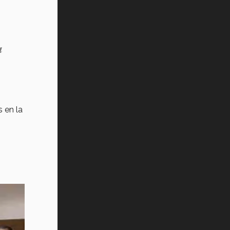
Vida Tec: Pasión, disciplina y
básquetbol, con Gael Adame
(video)
a
¿Cómo es el Modelo Educativo
Tec? (video)
Vida Tec: Feminismo e Inteligencia
Artificial, Paola Ricaurte (video)
 en la
s.