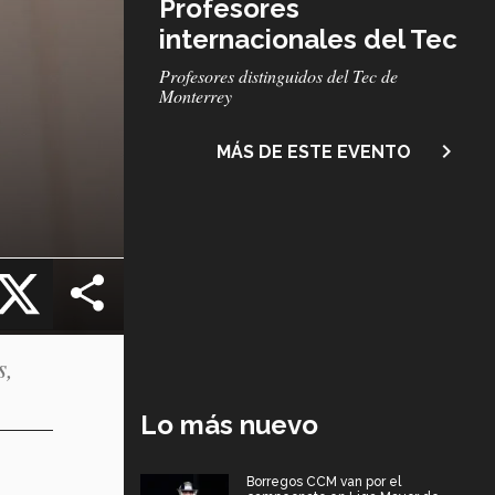
Profesores
internacionales del Tec
Subtítulo
Profesores distinguidos del Tec de
Monterrey
navigate_next
MÁS DE ESTE EVENTO
cebook
X
s,
Lo más nuevo
Borregos CCM van por el