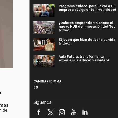
Programa enlace: para llevar a tu
empresa al siguiente nivel (video)
¿Quieres emprender? Conoce el
nuevo HUB de Innovación del Tec
(video)
El joven que hizo del baile su vida
(video)
Aula Futura: transformar la
experiencia educativa (video)
Más que un festival cultural: así es
la magia de VIBRART 2026 (video)
CAMBIAR IDIOMA
ES
Javier Guzmán: investigación con
a
impacto social (video)
Síguenos
 más
¡México, en el top del mundial de
n de
robótica FIRST 2026! (video)