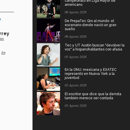
campeonato en Liga Mayor de
americano
06 Agosto 2026
v
De PrepaTec Qro al mundo: el
escenario donde nació un gran
sueño
rrey
06 Agosto 2026
as
Tec y UT Austin buscan "devolver la
voz" a hispanohablantes con afasia
 la
05 Agosto 2026
En la ONU: mexicana y EXATEC
representó en Nueva York a la
juventud
05 Agosto 2026
El escritor que dice que la derrota
también merece ser contada
05 Agosto 2026