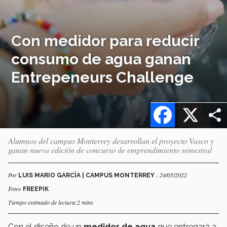
Con medidor para reducir
consumo de agua ganan
Entrepeneurs Challenge
Facebook
X
Alumnos del campus Monterrey desarrollan el proyecto Vasco y
ganan nueva edición de concurso de emprendimiento semestral
Por
- 24/05/2022
LUIS MARIO GARCÍA | CAMPUS MONTERREY
Fotos
FREEPIK
Tiempo estimado de lectura:2 mins
Con el diseño de un
medidor de agua
que entregará a