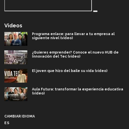
Videos
Programa enlace: para llevar a tu empresa al
siguiente nivel (video)
¿Quieres emprender? Conoce el nuevo HUB de
Innovación del Tec (video)
El joven que hizo del baile su vida (video)
Aula Futura: transformar la experiencia educativa
(video)
Más que un festival cultural: así es la magia de
VIBRART 2026 (video)
CAMBIAR IDIOMA
ES
Javier Guzmán: investigación con impacto social