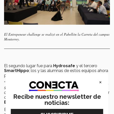
El Entrepeneur challenge se realizó en el Pabellón la Carreta del campus
Monterrey.
El segundo lugar fue para
Hydrosafe
y el tercero
SmartHippo
; los y las alumnas de estos equipos ahora
participarán de forma individual en dicho premio.
×
“
Van a pasar a la siguiente etapa. Aquí ya no hay primero,
segundo o tercer lugar, todos pasan en igualdad de
circunstancias y vamos al Premio FRISA
”, manifestó Javier
Recibe nuestro newsletter de
de la Fuente, director regional de
Departamento de
noticias:
Emprendimiento
.
En el
Premio FRISA
se seleccionarán a los cuatro