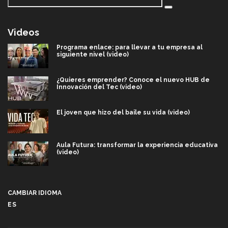
Videos
Programa enlace: para llevar a tu empresa al
siguiente nivel (video)
¿Quieres emprender? Conoce el nuevo HUB de
Innovación del Tec (video)
El joven que hizo del baile su vida (video)
Aula Futura: transformar la experiencia educativa
(video)
Más que un festival cultural: así es la magia de
VIBRART 2026 (video)
CAMBIAR IDIOMA
ES
Javier Guzmán: investigación con impacto social
(video)