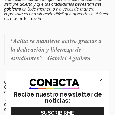
siempre abierta y que
los ciudadanos necesitan del
gobierno
en todo momento y a veces de manera
imprevista es una situación difícil que aprendes a vivir con
ella”,
abordó Treviño.
“Actúa se mantiene activo gracias a
la dedicación y liderazgo de
estudiantes".- Gabriel Aguilera
×
Gabriel Aguilera, decano regional de la Escuela de
Ciencias Sociales y Gobierno, manifestó que este tipo
de diálogos son
necesarios en las universidades
.
Recibe nuestro newsletter de
noticias:
“Actúa es una iniciativa que
comenzó en 1994
y se
mantiene activa gracias a la dedicación y liderazgo de
nuestras y nuestros estudiantes.