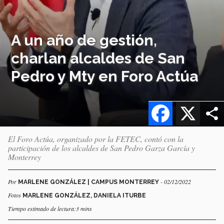
A un año de gestión,
charlan alcaldes de San
Pedro y Mty en Foro Actúa
Facebook
X
El Foro Actúa, organizado por la FETEC, contó con la
participación de los alcaldes de San Pedro Garza García y
Monterrey
Por
- 02/12/2022
MARLENE GONZÁLEZ | CAMPUS MONTERREY
Fotos
MARLENE GONZÁLEZ, DANIELA ITURBE
Tiempo estimado de lectura:3 mins