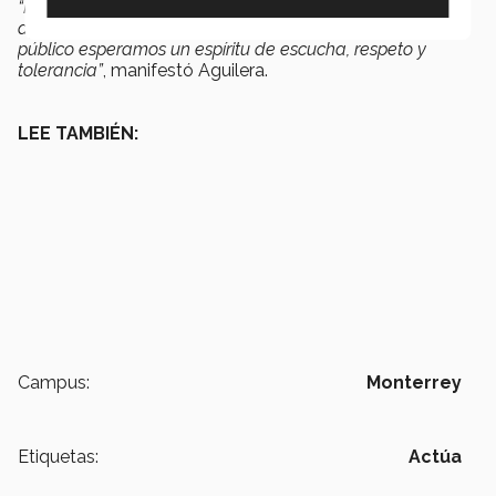
“Felicito al equipo organizador por esta iniciativa y
agradezco al alcalde su compromiso con ellos. A nuestro
público esperamos un espíritu de escucha, respeto y
tolerancia”
, manifestó Aguilera.
LEE TAMBIÉN:
Campus:
Monterrey
Etiquetas:
Actúa