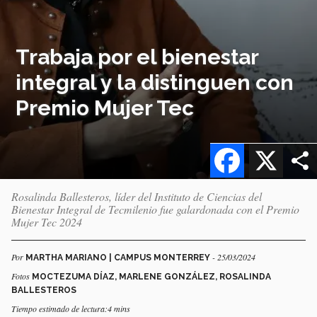
Trabaja por el bienestar
integral y la distinguen con
Premio Mujer Tec
Facebook
X
Rosalinda Ballesteros, líder del Instituto de Ciencias del
Bienestar Integral de Tecmilenio fue galardonada con el Premio
Mujer Tec 2024
Por
- 25/03/2024
MARTHA MARIANO | CAMPUS MONTERREY
Fotos
MOCTEZUMA DÍAZ, MARLENE GONZÁLEZ, ROSALINDA
BALLESTEROS
Tiempo estimado de lectura:4 mins