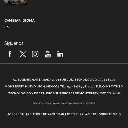
Más que un festival cultural: así es la magia de
VIBRART 2026 (video)
CAMBIAR IDIOMA
ES
Javier Guzmán: investigación con impacto social
(video)
Síguenos
¡México, en el top del mundial de robótica FIRST
2026! (video)
Vida Tec: Pasión, disciplina y básquetbol, con Gael
Adame (video)
A
AV. EUGENIO GARZA SADA 2501 SUR COL. TECNOLÓGICO C.P. 64849 |
L
¿Cómo es el Modelo Educativo Tec? (video)
MONTERREY, NUEVO LEÓN, MÉXICO | TEL. +52 (81) 8358-2000 D.R.© INSTITUTO
TECNOLÓGICO Y DE ESTUDIOS SUPERIORES DE MONTERREY, MÉXICO. 2018
Vida Tec: Feminismo e Inteligencia Artificial, Paola
*DEC-520912 PROGRAMAS EN MODALIDAD ESCOLARIZADA.
Ricaurte (video)
AVISO LEGAL
POLÍTICAS DE PRIVACIDAD
AVISO DE PRIVACIDAD
SOBRE EL SITIO