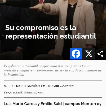
Su compromiso es la
representación estudiantil
Facebook
X
El gobierno estudiantil conformado por seis grupos toman
protesta y adquieren compromiso de ser la voz de los alumnos de
la Institución.
Por
- 08/02/2019
LUIS MARIO GARCÍA Y EMILIO SAID
Tiempo estimado de lectura:2 mins
Luis Mario García y Emilio Said | campus Monterrey