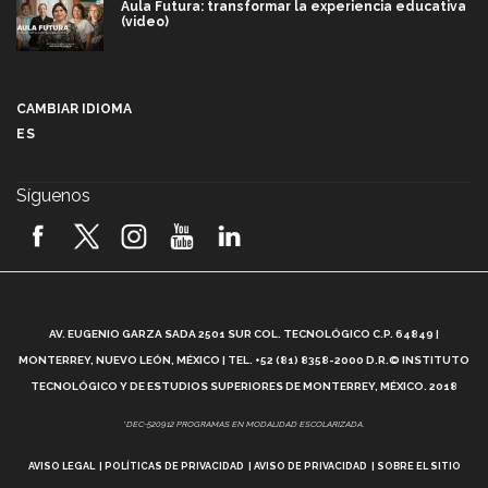
Aula Futura: transformar la experiencia educativa
(video)
Más que un festival cultural: así es la magia de
VIBRART 2026 (video)
CAMBIAR IDIOMA
ES
Javier Guzmán: investigación con impacto social
(video)
Síguenos
¡México, en el top del mundial de robótica FIRST
2026! (video)
Vida Tec: Pasión, disciplina y básquetbol, con Gael
Adame (video)
A
AV. EUGENIO GARZA SADA 2501 SUR COL. TECNOLÓGICO C.P. 64849 |
L
¿Cómo es el Modelo Educativo Tec? (video)
MONTERREY, NUEVO LEÓN, MÉXICO | TEL. +52 (81) 8358-2000 D.R.© INSTITUTO
TECNOLÓGICO Y DE ESTUDIOS SUPERIORES DE MONTERREY, MÉXICO. 2018
Vida Tec: Feminismo e Inteligencia Artificial, Paola
*DEC-520912 PROGRAMAS EN MODALIDAD ESCOLARIZADA.
Ricaurte (video)
AVISO LEGAL
POLÍTICAS DE PRIVACIDAD
AVISO DE PRIVACIDAD
SOBRE EL SITIO