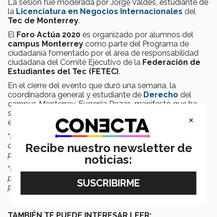
La sesión fue moderada por Jorge Valdés, estudiante de
la
Licenciatura en Negocios Internacionales
del
Tec de Monterrey
.
El
Foro Actúa 2020
es organizado por alumnos del
campus Monterrey
como parte del Programa de
ciudadanía fomentado por el área de responsabilidad
ciudadana del Comité Ejecutivo de la
Federación de
Estudiantes del Tec (FETEC)
.
En el cierre del evento que duró una semana, la
coordinadora general y estudiante de
Derecho
del
campus Monterrey, Eugenia Pozas, manifestó que ha
sido un ejercicio para promover los valores ciudadanos
×
en los alumnos y la comunidad en general.
“
Nuestro camino en la búsqueda de seguir haciendo
ciudadanía no acaba aquí, esto debe ser un objetivo
Recibe nuestro newsletter de
permanente y duradero
.
noticias:
“
Estamos seguros que este evento ha sido una semilla
para crear individuos acticos cada vez más interesados
por su entorno
”, expresó.
TAMBIÉN TE PUEDE INTERESAR LEER: