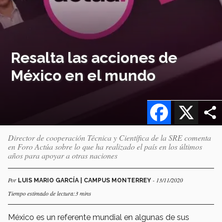
Resalta las acciones de
México en el mundo
Facebook
X
Director de cooperación Técnica y Científica de la SRE comenta
en Foro Actúa sobre lo que ha realizado el país en los últimos
años para apoyar a otras naciones
Por
- 13/11/2020
LUIS MARIO GARCÍA | CAMPUS MONTERREY
Tiempo estimado de lectura:3 mins
México es un referente mundial en algunas de sus