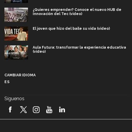
¿Quieres emprender? Conoce el nuevo HUB de
Innovación del Tec (video)
El joven que hizo del baile su vida (video)
Aula Futura: transformar la experiencia educativa
(video)
Más que un festival cultural: así es la magia de
VIBRART 2026 (video)
CAMBIAR IDIOMA
ES
Javier Guzmán: investigación con impacto social
(video)
Síguenos
¡México, en el top del mundial de robótica FIRST
2026! (video)
Vida Tec: Pasión, disciplina y básquetbol, con Gael
Adame (video)