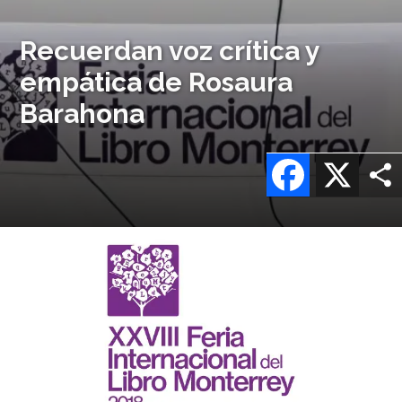
Recuerdan voz crítica y
empática de Rosaura
Barahona
Facebook
X
Imagen
o
logo