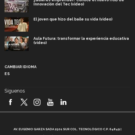
Innovación del Tec (video)
El joven que hizo del baile su vida (video)
Aula Futura: transformar la experiencia educativa
(video)
Más que un festival cultural: así es la magia de
VIBRART 2026 (video)
CAMBIAR IDIOMA
ES
Javier Guzmán: investigación con impacto social
(video)
Síguenos
¡México, en el top del mundial de robótica FIRST
2026! (video)
Vida Tec: Pasión, disciplina y básquetbol, con Gael
Adame (video)
A
AV. EUGENIO GARZA SADA 2501 SUR COL. TECNOLÓGICO C.P. 64849 |
L
¿Cómo es el Modelo Educativo Tec? (video)