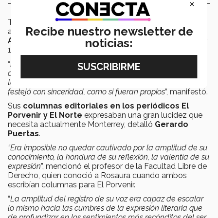
×
Trabajar bajo su liderazgo representaba una aventura
Recibe nuestro newsletter de
apasionante llena de retos y retribuciones, mencionó
Ana Porthnoy
, quien fue profesora de la Institución por
noticias:
16 años.
“
Depositó su entera confianza en cada uno de sus
colegas, sin temer que alguno destacara y opacara, sino
todo lo contrario, los éxitos y los logros de los demás los
festejó con sinceridad, como si fueran propios
”, manifestó.
Sus
columnas editoriales en los periódicos El
Porvenir y El Norte
expresaban una gran lucidez que
necesita actualmente Monterrey, detalló
Gerardo
Puertas
.
“Era imposible no quedar cautivado por la amplitud de su
conocimiento, la hondura de su reflexión, la valentía de su
expresión
”, mencionó el profesor de la Facultad Libre de
Derecho, quien conoció a Rosaura cuando ambos
escribían columnas para El Porvenir.
“
La amplitud del registro de su voz era capaz de escalar
lo mismo hacia las cumbres de la expresión literaria que
de profundizar en los sentimientos más recónditos del ser