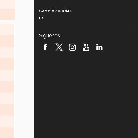
Más que un festival cultural: así es
la magia de VIBRART 2026 (video)
CAMBIAR IDIOMA
ES
Javier Guzmán: investigación con
impacto social (video)
Síguenos
¡México, en el top del mundial de
robótica FIRST 2026! (video)
Vida Tec: Pasión, disciplina y
básquetbol, con Gael Adame
(video)
¿Cómo es el Modelo Educativo
Tec? (video)
Vida Tec: Feminismo e Inteligencia
Artificial, Paola Ricaurte (video)