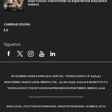
Aula Futura: transformar la experiencia educativa
(video)
Más que un festival cultural: así es la magia de
VIBRART 2026 (video)
CAMBIAR IDIOMA
ES
Javier Guzmán: investigación con impacto social
(video)
Síguenos
¡México, en el top del mundial de robótica FIRST
2026! (video)
Vida Tec: Pasión, disciplina y básquetbol, con Gael
Adame (video)
A
AV. EUGENIO GARZA SADA 2501 SUR COL. TECNOLÓGICO C.P. 64849 |
L
¿Cómo es el Modelo Educativo Tec? (video)
MONTERREY, NUEVO LEÓN, MÉXICO | TEL. +52 (81) 8358-2000 D.R.© INSTITUTO
TECNOLÓGICO Y DE ESTUDIOS SUPERIORES DE MONTERREY, MÉXICO. 2018
Vida Tec: Feminismo e Inteligencia Artificial, Paola
*DEC-520912 PROGRAMAS EN MODALIDAD ESCOLARIZADA.
Ricaurte (video)
AVISO LEGAL
POLÍTICAS DE PRIVACIDAD
AVISO DE PRIVACIDAD
SOBRE EL SITIO