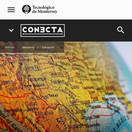
Pasar
navegación
menu
al
principal
contenido
principal
search
expand_more
Noticias
Monterrey
Educación