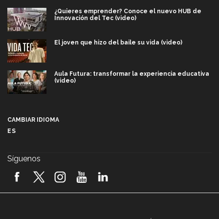
¿Quieres emprender? Conoce el nuevo HUB de
Innovación del Tec (video)
El joven que hizo del baile su vida (video)
Aula Futura: transformar la experiencia educativa
(video)
Más que un festival cultural: así es la magia de
VIBRART 2026 (video)
CAMBIAR IDIOMA
ES
Javier Guzmán: investigación con impacto social
(video)
Síguenos
¡México, en el top del mundial de robótica FIRST
2026! (video)
Vida Tec: Pasión, disciplina y básquetbol, con Gael
Adame (video)
A