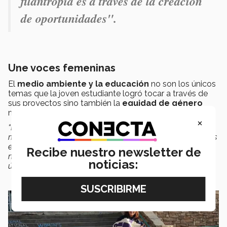
filantropía es a través de la creación
de oportunidades".
Une voces femeninas
El
medio ambiente y la educación
no son los únicos
temas que la joven estudiante logró tocar a través de
sus proyectos sino también la
equidad de género
mediante un colectivo feminista.
×
“La raíz de este proyecto fue en un campamento donde
mi amiga Delia de Paraguay y yo, junto con otras mujeres
estudiantes, fuimos
minimizadas
y convencidas de que
Recibe nuestro newsletter de
nuestros conocimientos de campamentos eran inferiores
noticias:
únicamente por ser mujeres”
, recordó.