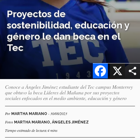
Proyectos de
sostenibilidad, educación y
género le dan beca en el
Tec
Facebook
X
Conoce a Ángeles Jiménez estudiante del Tec campus Monterrey
que obtuvo la beca Líderes del Mañana por sus proyectos
sociales enfocados en el medio ambiente, educación y género
Por
- 30/08/2023
MARTHA MARIANO
Fotos
MARTHA MARIANO, ÁNGELES JIMÉNEZ
Tiempo estimado de lectura:4 mins