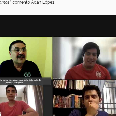
ramos”
, comentó Adán López.