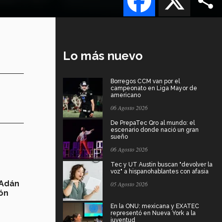
Lo más nuevo
Borregos CCM van por el
campeonato en Liga Mayor de
americano
06 Agosto 2026
De PrepaTec Qro al mundo: el
escenario donde nació un gran
sueño
06 Agosto 2026
Tec y UT Austin buscan "devolver la
voz" a hispanohablantes con afasia
Adán
05 Agosto 2026
ón
En la ONU: mexicana y EXATEC
representó en Nueva York a la
juventud