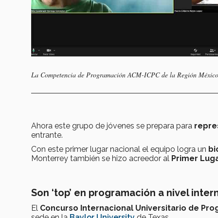
La Competencia de Programación ACM-ICPC de la Región México se
Ahora este grupo de jóvenes se prepara para
repre
entrante.
Con este primer lugar nacional el equipo logra un
b
Monterrey también se hizo acreedor al
Primer Luga
Son ‘top’ en programación a nivel inter
El
Concurso Internacional Universitario de Pr
sede en la
Baylor University
de Texas.