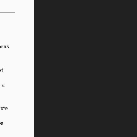
oras
.
el
o a
ntre
de