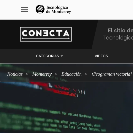
Pasar
navegación
menu
al
principal
contenido
principal
El sitio d
Tecnológic
Menu
CATEGORÍAS
VIDEOS
Comunidad
Noticias
Monterrey
Educación
¡Programan victori