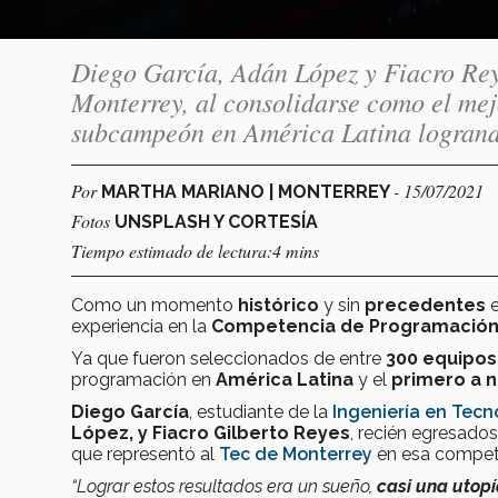
Diego García, Adán López y Fiacro Rey
Monterrey, al consolidarse como el mej
subcampeón en América Latina logrand
Por
- 15/07/2021
MARTHA MARIANO | MONTERREY
Fotos
UNSPLASH Y CORTESÍA
Tiempo estimado de lectura:4 mins
Como un momento
histórico
y sin
precedentes
e
experiencia en la
Competencia de Programació
Ya que fueron seleccionados de entre
300 equipos
programación en
América Latina
y el
primero a n
Diego García
, estudiante de la
Ingeniería en Tec
López, y Fiacro Gilberto Reyes
, recién egresado
que representó al
Tec de Monterrey
en esa compet
“Lograr estos resultados era un sueño,
casi una utop