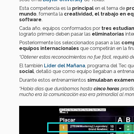
Esta competencia es la
principal
en el tema de
pr
mundo
, fomenta la
creatividad, el trabajo en eq
software
.
Cada año, equipos conformados por
tres estudia
lograrlo primero deben pasar las
eliminatorias
inte
Posteriormente los seleccionados pasan a las
comp
equipos internacionales
que competirán en la fin
“Obtener estos reconocimientos no fue fácil, requirió 
El también
Líder del Mañana
, programa del Tec q
social
, detalló que como equipo llegaban a entren
Durante estos entrenamientos
simulaban exáme
“Había días que durábamos hasta
cinco horas
practi
mucho era la comunicación eso era primordial al mom