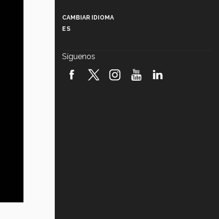
Más que un festival cultural: así es
la magia de VIBRART 2026 (video)
CAMBIAR IDIOMA
ES
Javier Guzmán: investigación con
impacto social (video)
Síguenos
¡México, en el top del mundial de
robótica FIRST 2026! (video)
Vida Tec: Pasión, disciplina y
básquetbol, con Gael Adame
(video)
¿Cómo es el Modelo Educativo
Tec? (video)
Vida Tec: Feminismo e Inteligencia
Artificial, Paola Ricaurte (video)