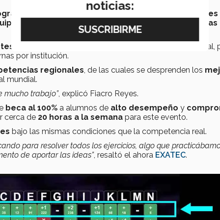
noticias:
ogramación global
realizada por y para las
universidades
uipo y la innovación
en la creación de nuevos
programas
ntes y un asesor
compiten por una clasificación al mundial, 
rnas por institución.
etencias regionales
, de las cuales se desprenden los
mej
al mundial.
de mucho trabajo”
, explicó Fiacro Reyes.
ue
beca al 100%
a alumnos de
alto desempeño
y
compro
ar cerca de
20 horas a la semana
para este evento.
nes
bajo las mismas condiciones que la competencia real.
cando para resolver todos los ejercicios, algo que practicábam
ento de aportar las ideas”
, resaltó el ahora
EXATEC
.