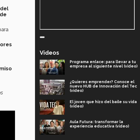
 del
 de
para
ores
Videos
Programa enlace: para llevar a tu
empresa al siguiente nivel (video)
miso
¿Quieres emprender? Conoce el
nuevo HUB de Innovación del Tec
(video)
os
El joven que hizo del baile su vida
(video)
Aula Futura: transformar la
experiencia educativa (video)