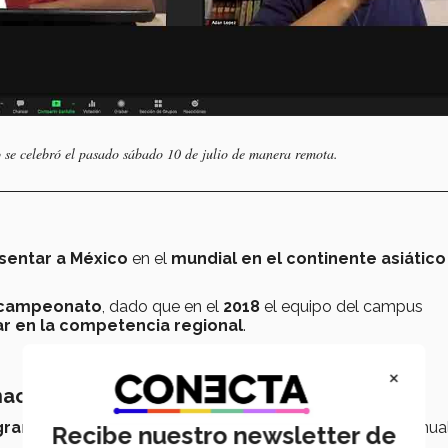
 celebró el pasado sábado 10 de julio de manera remota.
sentar a México
en el
mundial en el continente asiático
icampeonato
, dado que en el
2018
el equipo del campus
r en la competencia regional
.
×
nacional
ogramación
(ICPC, por sus siglas en inglés) es un evento anua
Recibe nuestro newsletter de