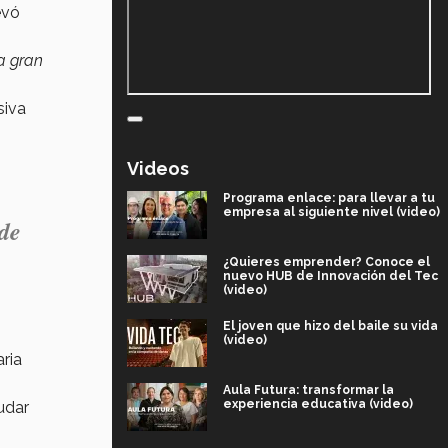
evó
a gran
siva
Videos
Programa enlace: para llevar a tu
empresa al siguiente nivel (video)
 de
¿Quieres emprender? Conoce el
nuevo HUB de Innovación del Tec
(video)
El joven que hizo del baile su vida
(video)
aria
Aula Futura: transformar la
experiencia educativa (video)
udar