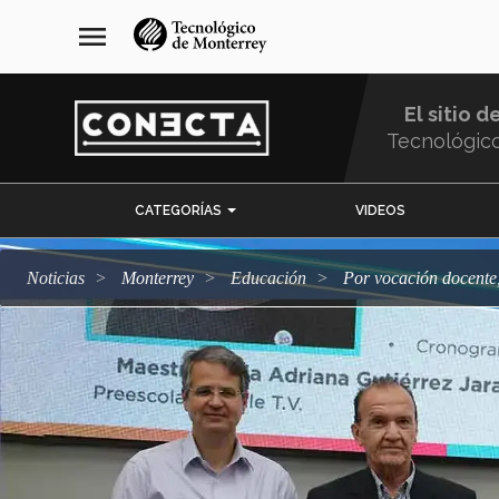
Pasar
navegación
menu
al
principal
contenido
principal
El sitio d
Tecnológic
Menu
CATEGORÍAS
VIDEOS
Comunidad
Noticias
Monterrey
Educación
Por vocación docent