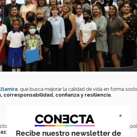
ltamira
, que busca mejorar la calidad de vida en forma sost
, corresponsabilidad, confianza y resiliencia
.
×
ectoras y directores de las
23 escuelas
que componen el po
Recibe nuestro newsletter de
caz
.