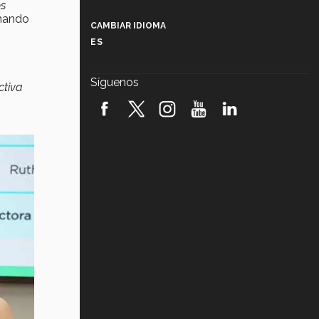
os
Más que un festival cultural: así es
la magia de VIBRART 2026 (video)
rmando
CAMBIAR IDIOMA
ES
Javier Guzmán: investigación con
s
impacto social (video)
Síguenos
ctiva
¡México, en el top del mundial de
robótica FIRST 2026! (video)
Vida Tec: Pasión, disciplina y
básquetbol, con Gael Adame
(video)
¿Cómo es el Modelo Educativo
Tec? (video)
Vida Tec: Feminismo e Inteligencia
Artificial, Paola Ricaurte (video)