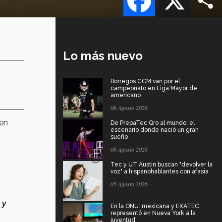
Lo más nuevo
Borregos CCM van por el
campeonato en Liga Mayor de
americano
06 Agosto 2026
 en
De PrepaTec Qro al mundo: el
escenario donde nació un gran
sueño
06 Agosto 2026
Tec y UT Austin buscan "devolver la
voz" a hispanohablantes con afasia
05 Agosto 2026
 y
En la ONU: mexicana y EXATEC
representó en Nueva York a la
juventud