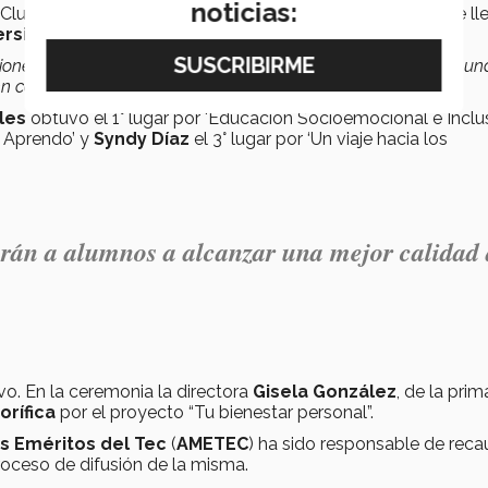
noticias:
l Club de Leones Monterrey Lomas del turno vespertino, se ll
ersidad
”.
iones familiares que se presentan en la comunidad, pero es un
en cada uno de los niños”
, mencionó Martínez.
bles
obtuvo el 1° lugar por 'Educación Socioemocional e Inclu
y Aprendo’ y
Syndy Díaz
el 3° lugar por ‘Un viaje hacia los
arán a alumnos a alcanzar una mejor calidad
o. En la ceremonia la directora
Gisela González
, de la prim
rífica
por el proyecto “Tu bienestar personal”.
s Eméritos del Tec
(
AMETEC
) ha sido responsable de reca
roceso de difusión de la misma.