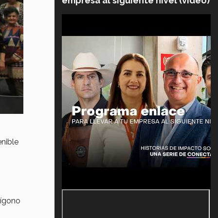
empresa al siguiente nivel (video)
enible
lígono