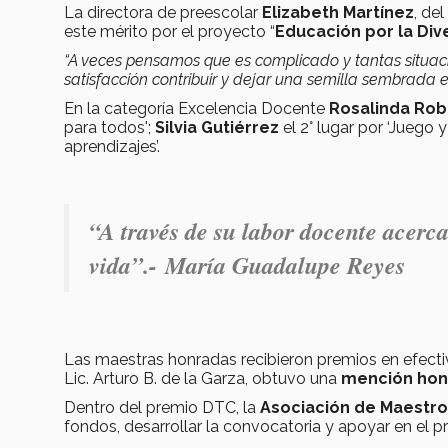
La directora de preescolar
Elizabeth Martínez
, de
este mérito por el proyecto “
Educación por la Div
“A veces pensamos que es complicado y tantas situac
satisfacción contribuir y dejar una semilla sembrada 
En la categoría Excelencia Docente
Rosalinda Ro
para todos';
Silvia Gutiérrez
el 2° lugar por ‘Juego 
aprendizajes’.
“A través de su labor docente acerc
vida”.-
María Guadalupe Reyes
Las maestras honradas recibieron premios en efectiv
Lic. Arturo B. de la Garza, obtuvo una
mención hono
Dentro del premio DTC, la
Asociación de Maestro
fondos, desarrollar la convocatoria y apoyar en el p