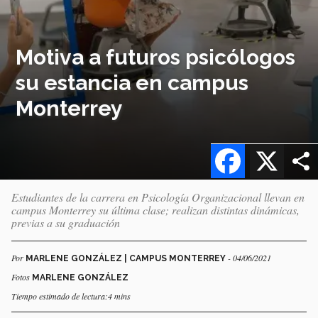
Motiva a futuros psicólogos
su estancia en campus
Monterrey
Facebook
X
Estudiantes de la carrera en Psicología Organizacional llevan en
campus Monterrey su última clase; realizan distintas dinámicas,
previas a su graduación
Por
- 04/06/2021
MARLENE GONZÁLEZ | CAMPUS MONTERREY
Fotos
MARLENE GONZÁLEZ
Tiempo estimado de lectura:4 mins