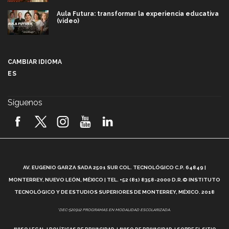
Aula Futura: transformar la experiencia educativa
(video)
Más que un festival cultural: así es la magia de
VIBRART 2026 (video)
CAMBIAR IDIOMA
ES
Javier Guzmán: investigación con impacto social
(video)
Síguenos
¡México, en el top del mundial de robótica FIRST
2026! (video)
Vida Tec: Pasión, disciplina y básquetbol, con Gael
Adame (video)
A
AV. EUGENIO GARZA SADA 2501 SUR COL. TECNOLÓGICO C.P. 64849 |
L
¿Cómo es el Modelo Educativo Tec? (video)
MONTERREY, NUEVO LEÓN, MÉXICO | TEL. +52 (81) 8358-2000 D.R.© INSTITUTO
TECNOLÓGICO Y DE ESTUDIOS SUPERIORES DE MONTERREY, MÉXICO. 2018
Vida Tec: Feminismo e Inteligencia Artificial, Paola
*DEC-520912 PROGRAMAS EN MODALIDAD ESCOLARIZADA.
Ricaurte (video)