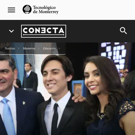
Pasar
navegación
menu
al
principal
contenido
principal
search
expand_more
Noticias
Monterrey
Educación