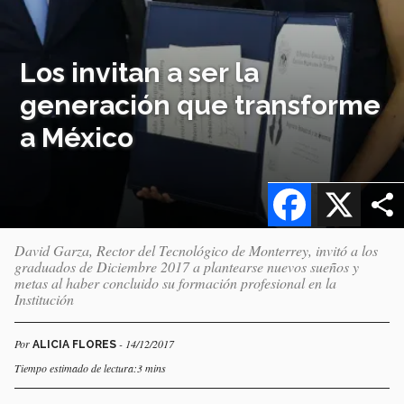
Los invitan a ser la
generación que transforme
a México
Facebook
X
David Garza, Rector del Tecnológico de Monterrey, invitó a los
graduados de Diciembre 2017 a plantearse nuevos sueños y
metas al haber concluido su formación profesional en la
Institución
Por
- 14/12/2017
ALICIA FLORES
Tiempo estimado de lectura:3 mins