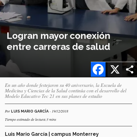
Logran mayor conexión
entre carreras de salud
Facebook
X
En un año donde festejaron su 40 aniversario, la Escuela de
Medicina y Ciencias de la Salud continúa con el desarrollo del
Modelo Educativo Tec 21 en sus planes de estudio
Por
- 19/12/2018
LUIS MARIO GARCÍA
Tiempo estimado de lectura:3 mins
Luis Mario García | campus Monterrey