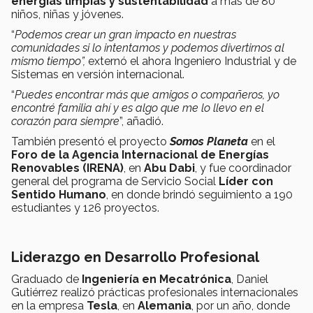
energías limpias y sustentabilidad
a más de 80
niños, niñas y jóvenes.
“
Podemos crear un gran impacto en nuestras
comunidades si lo intentamos y podemos divertirnos al
mismo tiempo”,
externó el ahora Ingeniero Industrial y de
Sistemas en versión internacional.
“
Puedes encontrar más que amigos o compañeros, yo
encontré familia ahí y es algo que me lo llevo en el
corazón para siempre
”, añadió.
También presentó el proyecto
Somos Planeta
en el
Foro de la Agencia Internacional de Energías
Renovables (IRENA)
, en
Abu Dabi
, y fue coordinador
general del programa de Servicio Social
Líder con
Sentido Humano
, en donde brindó seguimiento a 190
estudiantes y 126 proyectos.
Liderazgo en Desarrollo Profesional
Graduado de
Ingeniería en Mecatrónica
, Daniel
Gutiérrez realizó prácticas profesionales internacionales
en la empresa
Tesla
, en
Alemania
, por un año, donde