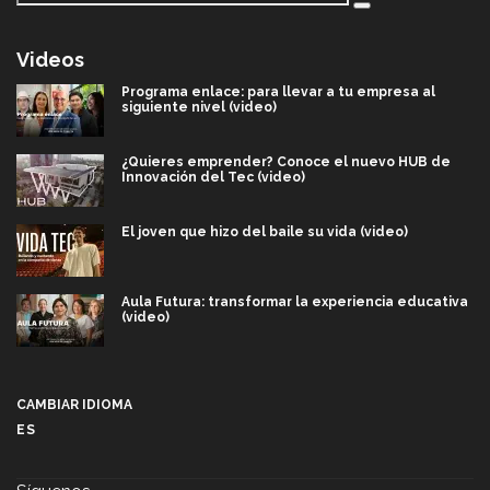
Videos
Programa enlace: para llevar a tu empresa al
siguiente nivel (video)
¿Quieres emprender? Conoce el nuevo HUB de
Innovación del Tec (video)
El joven que hizo del baile su vida (video)
Aula Futura: transformar la experiencia educativa
(video)
Más que un festival cultural: así es la magia de
VIBRART 2026 (video)
CAMBIAR IDIOMA
ES
Javier Guzmán: investigación con impacto social
(video)