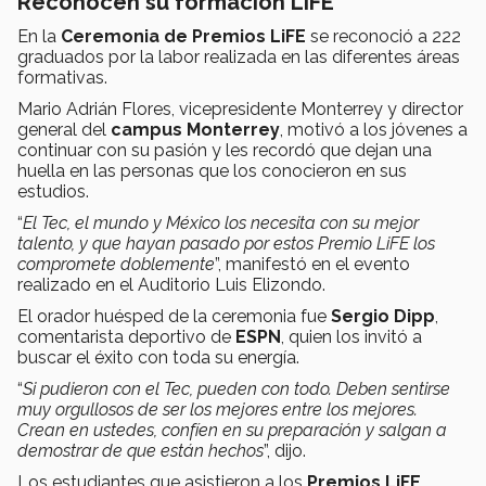
Reconocen su formación LiFE
En la
Ceremonia de Premios LiFE
se reconoció a 222
graduados por la labor realizada en las diferentes áreas
formativas.
Mario Adrián Flores, vicepresidente Monterrey y director
general del
campus Monterrey
, motivó a los jóvenes a
continuar con su pasión y les recordó que dejan una
huella en las personas que los conocieron en sus
estudios.
“
El Tec, el mundo y México los necesita con su mejor
talento, y que hayan pasado por estos Premio LiFE los
compromete doblemente
”, manifestó en el evento
realizado en el Auditorio Luis Elizondo.
El orador huésped de la ceremonia fue
Sergio Dipp
,
comentarista deportivo de
ESPN
, quien los invitó a
buscar el éxito con toda su energía.
“
Si pudieron con el Tec, pueden con todo. Deben sentirse
muy orgullosos de ser los mejores entre los mejores.
Crean en ustedes, confíen en su preparación y salgan a
demostrar de que están hechos
”, dijo.
Los estudiantes que asistieron a los
Premios LiFE