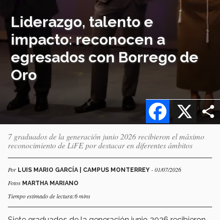
Liderazgo, talento e
impacto: reconocen a
egresados con Borrego de
Oro
Facebook
X
7 graduados de la generación junio 2026 recibieron el máximo
reconocimiento de LiFE por destacar en diferentes ámbitos
Por
- 01/07/2026
LUIS MARIO GARCÍA | CAMPUS MONTERREY
Fotos
MARTHA MARIANO
Tiempo estimado de lectura:6 mins
Siete graduados de la generación junio 2026 recibieron