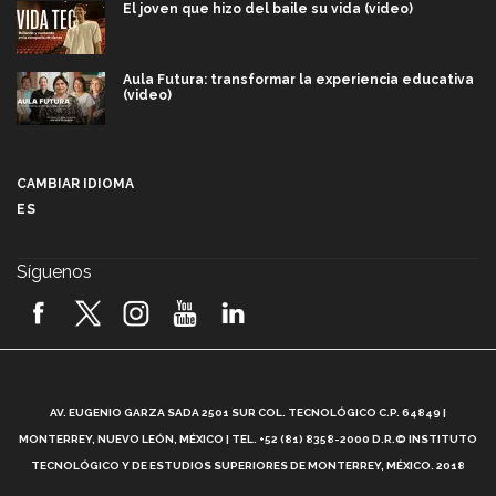
El joven que hizo del baile su vida (video)
Aula Futura: transformar la experiencia educativa
(video)
Más que un festival cultural: así es la magia de
VIBRART 2026 (video)
CAMBIAR IDIOMA
ES
Javier Guzmán: investigación con impacto social
(video)
Síguenos
¡México, en el top del mundial de robótica FIRST
2026! (video)
Vida Tec: Pasión, disciplina y básquetbol, con Gael
Adame (video)
A
AV. EUGENIO GARZA SADA 2501 SUR COL. TECNOLÓGICO C.P. 64849 |
L
¿Cómo es el Modelo Educativo Tec? (video)
MONTERREY, NUEVO LEÓN, MÉXICO | TEL. +52 (81) 8358-2000 D.R.© INSTITUTO
TECNOLÓGICO Y DE ESTUDIOS SUPERIORES DE MONTERREY, MÉXICO. 2018