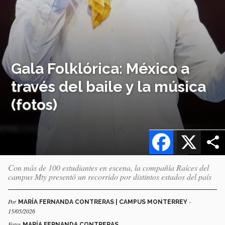
Gala Folklórica: México a
través del baile y la música
(fotos)
Facebook
X
Con más de 100 estudiantes en escena, la compañía Raíces del
campus Mty presentó un recorrido por distintos estados del país
Por
-
MARÍA FERNANDA CONTRERAS | CAMPUS MONTERREY
15/05/2026
Fotos
MARÍA FERNANDA CONTRERAS