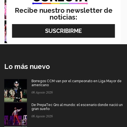
tradición peninsular (fotos)
Recibe nuestro newsletter de
Mario Ramírez
noticias:
¡Se levanta el telón! Consulta la cartelera
cultural del campus Mty
Martha Mariano
Lo más nuevo
Borregos CCM van por el campeonato en Liga Mayor de
americano
06 Agosto 2026
De PrepaTec Qro al mundo: el escenario donde nació un
gran sueño
06 Agosto 2026