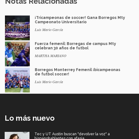
Notas Relacionadas
¡Tricampeonas de soccer! Gana Borregos Mty
Campeonato Universitario
Luis Mario García
Fuerza femenil: Borregas de campus Mty
celebran 30 años de futbol
MARTHA MARIANO
Borregos Monterrey Femenil ¡bicampeonas
de futbol soccer!
Luis Mario García
Lo más nuevo
Tec y UT Austin buscan "devolver la voz" a
hispanohablantes con afasia