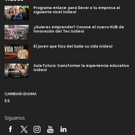
Programa enlace: para llevar a tu empresa al
siguiente nivel (video)
¿Quieres emprender? Conoce el nuevo HUB de
Innovación del Tec (video)
El joven que hizo del baile su vida (video)
Aula Futura: transformar la experiencia educativa
(video)
Más que un festival cultural: así es la magia de
VIBRART 2026 (video)
CAMBIAR IDIOMA
ES
Javier Guzmán: investigación con impacto social
(video)
Síguenos
¡México, en el top del mundial de robótica FIRST
2026! (video)