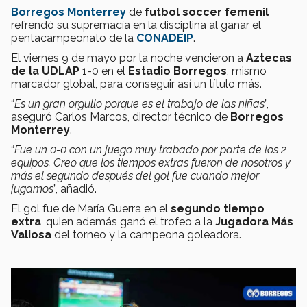
Borregos Monterrey
de
futbol soccer femenil
refrendó su supremacía en la disciplina al ganar el
pentacampeonato de la
CONADEIP
.
El viernes 9 de mayo por la noche vencieron a
Aztecas
de la UDLAP
1-0 en el
Estadio Borregos
, mismo
marcador global, para conseguir así un título más.
“
Es un gran orgullo porque es el trabajo de las niñas
”,
aseguró Carlos Marcos, director técnico de
Borregos
Monterrey
.
“
Fue un 0-0 con un juego muy trabado por parte de los 2
equipos. Creo que los tiempos extras fueron de nosotros y
más el segundo después del gol fue cuando mejor
jugamos
”, añadió.
El gol fue de María Guerra en el
segundo tiempo
extra
, quien además ganó el trofeo a la
Jugadora Más
Valiosa
del torneo y la campeona goleadora.