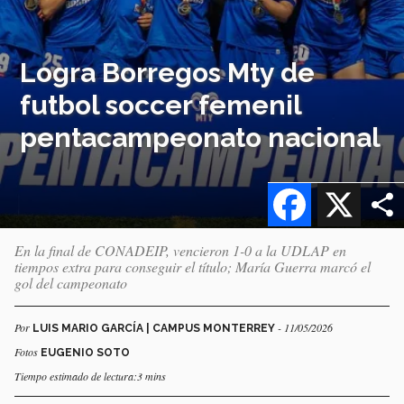
Logra Borregos Mty de
futbol soccer femenil
pentacampeonato nacional
Facebook
X
En la final de CONADEIP, vencieron 1-0 a la UDLAP en
tiempos extra para conseguir el título; María Guerra marcó el
gol del campeonato
Por
- 11/05/2026
LUIS MARIO GARCÍA | CAMPUS MONTERREY
Fotos
EUGENIO SOTO
Tiempo estimado de lectura:3 mins