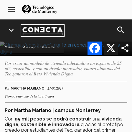
"Les ponen casa": ganan
Pasar
navegación
menu
al
principal
alumnas Reto Vivienda
contenido
Digna
principal
search
expand_more
Facebook
X
Noticias
Monterrey
Educación
Por crear un modelo de vivienda adecuado a un espacio de 25
m2, sostenible y con un diseño innovador, cuatro alumnas del
Tec ganaron el Reto Vivienda Digna
Por
- 21/05/2019
MARTHA MARIANO
Tiempo estimado de lectura:3 mins
Por Martha Mariano | campus Monterrey
Con
95 mil pesos se podrá construir
una
vivienda
digna, sostenible e innovadora
gracias al prototipo
creado por estudiantes del Tec, ganador del primer