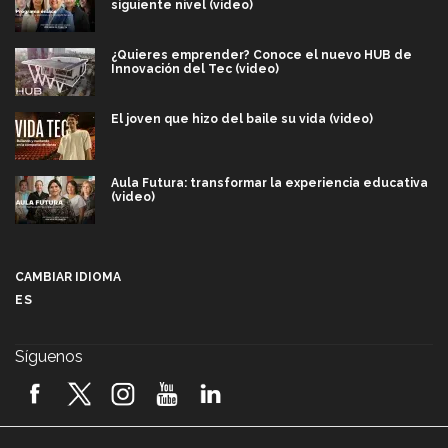
siguiente nivel (video)
¿Quieres emprender? Conoce el nuevo HUB de
Innovación del Tec (video)
El joven que hizo del baile su vida (video)
Aula Futura: transformar la experiencia educativa
(video)
Más que un festival cultural: así es la magia de
VIBRART 2026 (video)
CAMBIAR IDIOMA
ES
Javier Guzmán: investigación con impacto social
(video)
Síguenos
¡México, en el top del mundial de robótica FIRST
2026! (video)
Vida Tec: Pasión, disciplina y básquetbol, con Gael