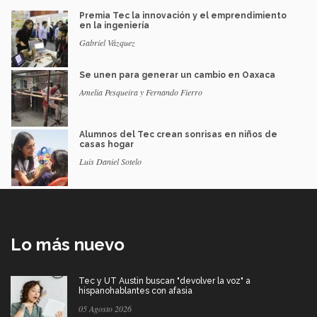
Premia Tec la innovación y el emprendimiento
en la ingeniería
Gabriel Vázquez
Se unen para generar un cambio en Oaxaca
Amelia Pesqueira y Fernando Fierro
Alumnos del Tec crean sonrisas en niños de
casas hogar
Luis Daniel Sotelo
Lo más nuevo
Tec y UT Austin buscan "devolver la voz" a
hispanohablantes con afasia
05 Agosto 2026