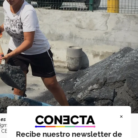
×
 es un modelo participativo, donde trabajamos con las
gma para las comunidades y las autoridades”
, comentó el
ro CEMEX-Tec.
Recibe nuestro newsletter de