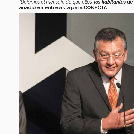
“Dejamos el mensaje de que ellos,
los habitantes de
añadió en entrevista para CONECTA.