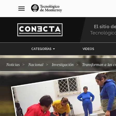
Pasar
navegación
menu
al
principal
contenido
principal
El sitio d
Tecnológic
Menu
CATEGORÍAS
VIDEOS
Comunidad
Noticias
Nacional
Investigación
Transforman a las 