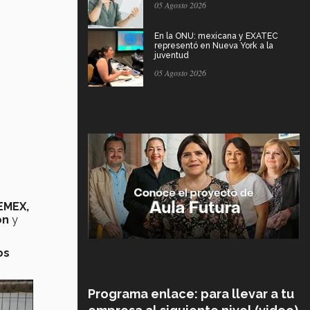
05 Agosto 2026
En la ONU: mexicana y EXATEC
representó en Nueva York a la
juventud
05 Agosto 2026
EMEX,
ón
y
os
Programa enlace: para llevar a tu