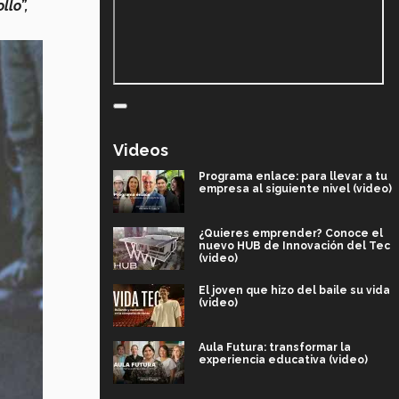
llo”,
Videos
Programa enlace: para llevar a tu
empresa al siguiente nivel (video)
¿Quieres emprender? Conoce el
nuevo HUB de Innovación del Tec
(video)
El joven que hizo del baile su vida
(video)
Aula Futura: transformar la
experiencia educativa (video)