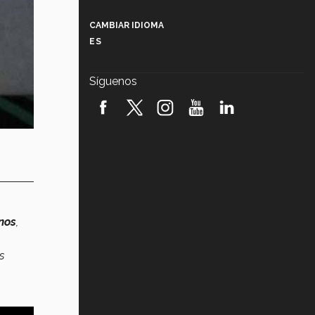
Más que un festival cultural: así es
la magia de VIBRART 2026 (video)
CAMBIAR IDIOMA
ES
Javier Guzmán: investigación con
impacto social (video)
Síguenos
¡México, en el top del mundial de
robótica FIRST 2026! (video)
Vida Tec: Pasión, disciplina y
básquetbol, con Gael Adame
(video)
¿Cómo es el Modelo Educativo
Tec? (video)
nos
,
Vida Tec: Feminismo e Inteligencia
Artificial, Paola Ricaurte (video)
s