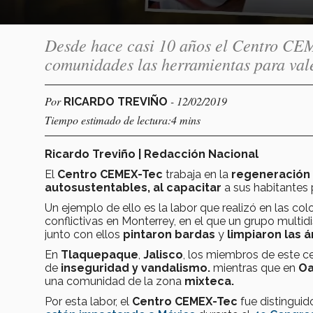
Desde hace casi 10 años el Centro CEME
comunidades las herramientas para val
Por
- 12/02/2019
RICARDO TREVIÑO
Tiempo estimado de lectura:4 mins
Ricardo Treviño | Redacción Nacional
El
Centro CEMEX-Tec
trabaja en la
regeneración
autosustentables, al capacitar
a sus habitantes
Un ejemplo de ello es la labor que realizó en las c
conflictivas en Monterrey, en el que un grupo multid
junto con ellos
pintaron bardas
y
limpiaron las 
En
Tlaquepaque
,
Jalisco
, los miembros de este ce
de
inseguridad y vandalismo.
mientras que en
Oa
una comunidad de la zona
mixteca.
Por esta labor, el
Centro CEMEX-Tec
fue distingui