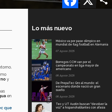
Lo más nuevo
México va por pase olímpico en
mundial de flag football en Alemania
07 Agosto 2026
Borregos CCM van por el
campeonato en liga mayor de
ntorno.
americano
como
06 Agosto 2026
rno
y
De PrepaTec Qro al mundo: el
escenario donde nació un gran
sueño
mas
agua
en
06 Agosto 2026
Tec y UT Austin buscan "devolver la
ec que
voz" a hispanohablantes con afasia