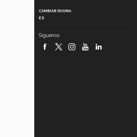
Más que un festival cultural: así es
la magia de VIBRART 2026 (video)
CAMBIAR IDIOMA
ES
Javier Guzmán: investigación con
impacto social (video)
Síguenos
¡México, en el top del mundial de
robótica FIRST 2026! (video)
Vida Tec: Pasión, disciplina y
básquetbol, con Gael Adame
(video)
¿Cómo es el Modelo Educativo
Tec? (video)
Vida Tec: Feminismo e Inteligencia
Artificial, Paola Ricaurte (video)