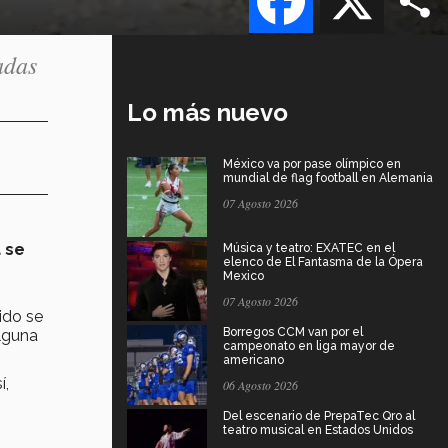
adas
Lo más nuevo
México va por pase olímpico en
mundial de flag football en Alemania
07 Agosto 2026
a se
Música y teatro: EXATEC en el
elenco de El Fantasma de la Ópera
Mexico
07 Agosto 2026
ido se
Borregos CCM van por el
alguna
campeonato en liga mayor de
americano
í,
06 Agosto 2026
Del escenario de PrepaTec Qro al
teatro musical en Estados Unidos