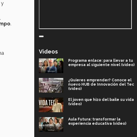
 y
l
iempo
.
Videos
na
Programa enlace: para llevar a tu
empresa al siguiente nivel (video)
¿Quieres emprender? Conoce el
nuevo HUB de Innovación del Tec
(video)
El joven que hizo del baile su vida
(video)
Aula Futura: transformar la
experiencia educativa (video)