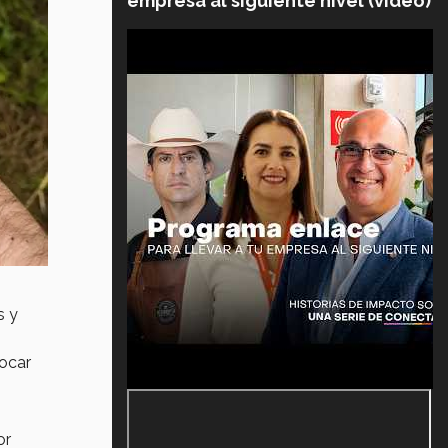
empresa al siguiente nivel (video)
s y
vocar
or