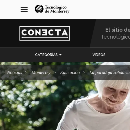
Pasar
navegación
menu
al
principal
contenido
principal
El sitio d
Tecnológic
Menu
CATEGORÍAS
VIDEOS
Comunidad
Noticias
Monterrey
Educación
La paradoja solidaria