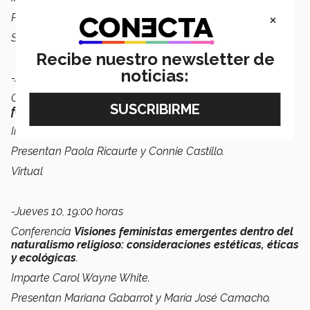
×
Presentan Iza Sánchez y Eva Rivas.
Sala Mayor de Rectoría
Recibe nuestro newsletter de
noticias:
-Jueves 10, 11:00 horas
Conferencia
¿Por qué la ciencia de datos requiere del
feminismo?
Imparte Lauren F. Klein.
Presentan Paola Ricaurte y Connie Castillo.
Virtual
-Jueves 10, 19:00 horas
Conferencia
Visiones feministas emergentes dentro del
naturalismo religioso: consideraciones estéticas, éticas
y ecológicas
.
Imparte Carol Wayne White.
Presentan Mariana Gabarrot y María José Camacho.