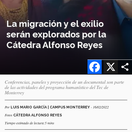
La migración y el exilio
serán explorados por la
Cátedra Alfonso Reyes
Facebook
X
Conferencias, paneles y proyección de un documental son parte
de las actividades del programa humanístico del Tec de
Monterrey
Por
- 16/02/2022
LUIS MARIO GARCÍA | CAMPUS MONTERREY
Fotos
CÁTEDRA ALFONSO REYES
Tiempo estimado de lectura:5 mins