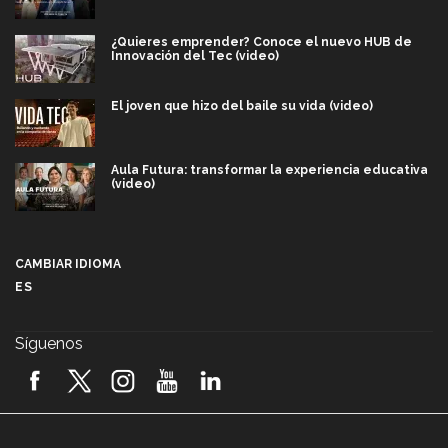
¿Quieres emprender? Conoce el nuevo HUB de
Innovación del Tec (video)
El joven que hizo del baile su vida (video)
Aula Futura: transformar la experiencia educativa
(video)
Más que un festival cultural: así es la magia de
VIBRART 2026 (video)
CAMBIAR IDIOMA
ES
Javier Guzmán: investigación con impacto social
(video)
Síguenos
¡México, en el top del mundial de robótica FIRST
2026! (video)
Vida Tec: Pasión, disciplina y básquetbol, con Gael
Adame (video)