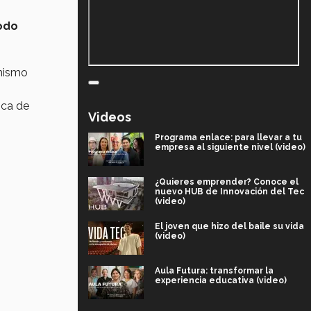
odo
mismo
ica de
Videos
Programa enlace: para llevar a tu
empresa al siguiente nivel (video)
¿Quieres emprender? Conoce el
nuevo HUB de Innovación del Tec
(video)
El joven que hizo del baile su vida
(video)
Aula Futura: transformar la
experiencia educativa (video)