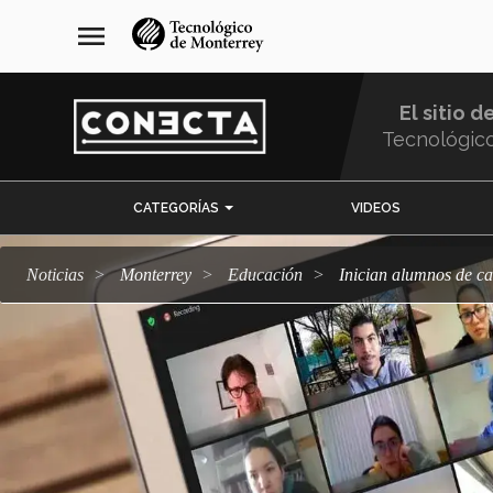
Pasar
navegación
menu
al
principal
contenido
principal
El sitio d
Tecnológic
Menu
CATEGORÍAS
VIDEOS
Comunidad
Noticias
Monterrey
Educación
Inician alumnos de c