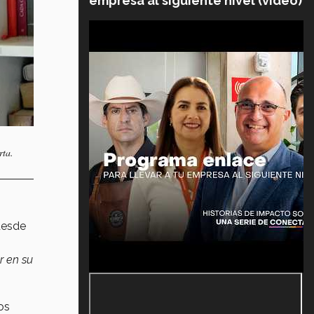
empresa al siguiente nivel (video)
rta.
 desde
r en su
os