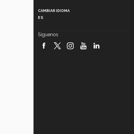
Más que un festival cultural: así es
la magia de VIBRART 2026 (video)
CAMBIAR IDIOMA
ES
Javier Guzmán: investigación con
impacto social (video)
Síguenos
¡México, en el top del mundial de
robótica FIRST 2026! (video)
Vida Tec: Pasión, disciplina y
básquetbol, con Gael Adame
(video)
¿Cómo es el Modelo Educativo
Tec? (video)
Vida Tec: Feminismo e Inteligencia
Artificial, Paola Ricaurte (video)