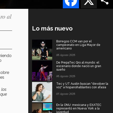
ro al
Lo más nuevo
Borregos CCM van por el
campeonato en Liga Mayor de
americano
06 Agosto 2026
eniendo
o
De PrepaTec Qro al mundo: el
escenario donde nació un gran
sueño
sobre
06 Agosto 2026
tes
Tec y UT Austin buscan "devolver la
voz" a hispanohablantes con afasia
 los
05 Agosto 2026
 que
En la ONU: mexicana y EXATEC
representó en Nueva York a la
juventud