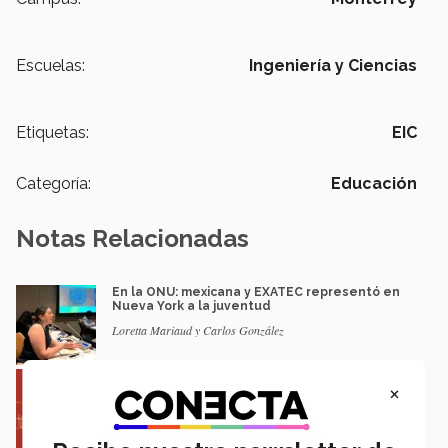
Escuelas:
Ingeniería y Ciencias
Etiquetas:
EIC
Categoría:
Educación
Notas Relacionadas
En la ONU: mexicana y EXATEC representó en
Nueva York a la juventud
Loretta Mariaud y Carlos González
Entre miles: mexicana gana beca de maestría
×
Erasmus Mundus LIVE
Natalia Croda