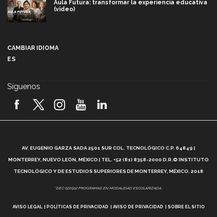
Aula Futura: transformar la experiencia educativa
(video)
Más que un festival cultural: así es la magia de
VIBRART 2026 (video)
CAMBIAR IDIOMA
ES
Javier Guzmán: investigación con impacto social
(video)
Síguenos
¡México, en el top del mundial de robótica FIRST
2026! (video)
Vida Tec: Pasión, disciplina y básquetbol, con Gael
Adame (video)
A
AV. EUGENIO GARZA SADA 2501 SUR COL. TECNOLÓGICO C.P. 64849 |
L
¿Cómo es el Modelo Educativo Tec? (video)
MONTERREY, NUEVO LEÓN, MÉXICO | TEL. +52 (81) 8358-2000 D.R.© INSTITUTO
TECNOLÓGICO Y DE ESTUDIOS SUPERIORES DE MONTERREY, MÉXICO. 2018
Vida Tec: Feminismo e Inteligencia Artificial, Paola
*DEC-520912 PROGRAMAS EN MODALIDAD ESCOLARIZADA.
Ricaurte (video)
AVISO LEGAL
POLÍTICAS DE PRIVACIDAD
AVISO DE PRIVACIDAD
SOBRE EL SITIO