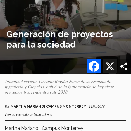
Generación de proyectos
para la sociedad
Facebook
X
Joaquín Acevedo, Decano Región Norte de la Escuela de
Ingeniería y Ciencias, habló de la importancia de impulsar
proyectos trascendentes este 2018
Por
- 11/01/2018
MARTHA MARIANO| CAMPUS MONTERREY
Tiempo estimado de lectura:1 min
Martha Mariano | Campus Monterrey