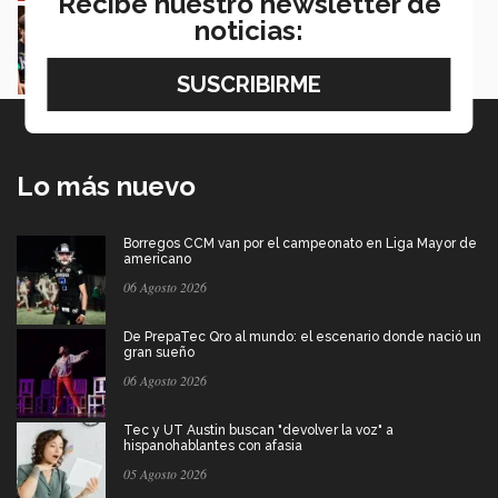
Recibe nuestro newsletter de
Estudiantes de 5 campus Tec impulsan
noticias:
proyectos en la Sierra Tarahumara
Juan José Flores Nava
Lo más nuevo
Borregos CCM van por el campeonato en Liga Mayor de
americano
06 Agosto 2026
De PrepaTec Qro al mundo: el escenario donde nació un
gran sueño
06 Agosto 2026
Tec y UT Austin buscan "devolver la voz" a
hispanohablantes con afasia
05 Agosto 2026