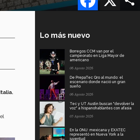
Lo más nuevo
Borregos CCM van por el
campeonato en Liga Mayor de
americano
06 Agosto 2026
De PrepaTec Qro al mundo: el
escenario donde nació un gran
sueño
talia.
06 Agosto 2026
Tec y UT Austin buscan "devolver la
voz" a hispanohablantes con afasia
 el
05 Agosto 2026
En la ONU: mexicana y EXATEC
representó en Nueva York a la
juventud