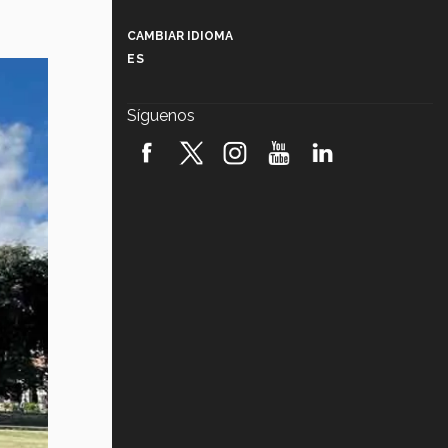
Más que un festival cultural: así es
la magia de VIBRART 2026 (video)
CAMBIAR IDIOMA
ES
Javier Guzmán: investigación con
impacto social (video)
Síguenos
¡México, en el top del mundial de
robótica FIRST 2026! (video)
Vida Tec: Pasión, disciplina y
básquetbol, con Gael Adame
(video)
¿Cómo es el Modelo Educativo
Tec? (video)
Vida Tec: Feminismo e Inteligencia
Artificial, Paola Ricaurte (video)