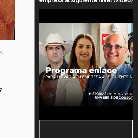
empresa al siguiente nivel (video)
e,
7