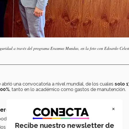
seguridad a través del programa Erasmus Mundus, en la foto con Edoardo Celest
 abrió una convocatoria a nivel mundial, de los cuales
solo 1
100%
, tanto en lo académico como gastos de manutención.
×
jero
der estudiar un posgrado en el extranjero.
Recibe nuestro newsletter de
cios del 2020, tuvo que esperar la oportunidad.