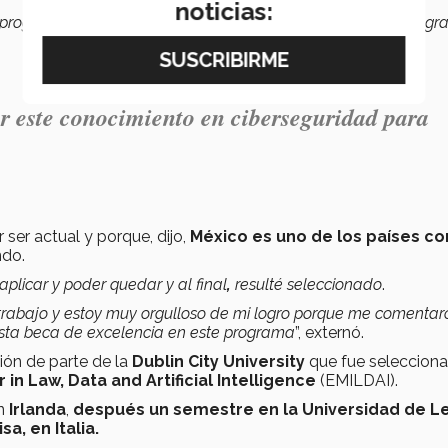
noticias:
rograma que yo quisiera y gracias a Dios encontré este prog
r este conocimiento en ciberseguridad para
 ser actual y porque, dijo,
México es uno de los países
co
ndo.
 aplicar y poder quedar
y al final
,
resulté
seleccionado
.
 trabajo y estoy muy orgulloso de mi logro porque me comenta
esta beca
de excelencia
en este programa
”, externó.
ión de parte de la
Dublin City University
que fue seleccion
in Law, Data and Artificial Intelligence
(EMILDAI).
n
Irlanda
,
después un semestre en la
U
niversidad de L
isa, en Italia
.