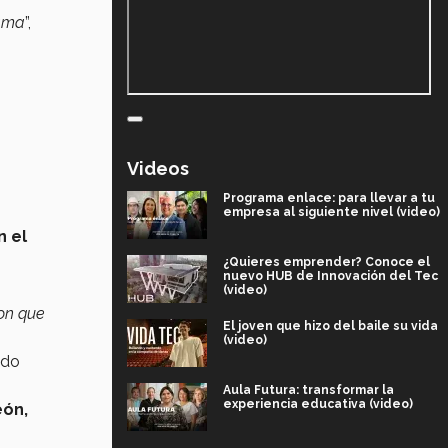
rama
”,
Videos
Programa enlace: para llevar a tu
empresa al siguiente nivel (video)
n el
¿Quieres emprender? Conoce el
nuevo HUB de Innovación del Tec
(video)
ron que
El joven que hizo del baile su vida
(video)
ado
Aula Futura: transformar la
experiencia educativa (video)
eón
,