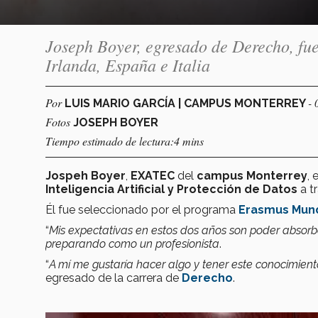
Joseph Boyer, egresado de Derecho, fue
Irlanda, España e Italia
Por
- 
LUIS MARIO GARCÍA | CAMPUS MONTERREY
Fotos
JOSEPH BOYER
Tiempo estimado de lectura:4 mins
Jospeh Boyer
,
EXATEC
del
campus Monterrey
, 
Inteligencia Artificial y Protección de Datos
a t
Él fue seleccionado por el programa
Erasmus Mun
“
Mis expectativas en estos dos años son poder absor
preparando como un profesionista
.
“
A mí me gustaría hacer algo y tener este conocimien
egresado de la carrera de
Derecho
.