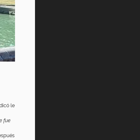
dicó le
e fue
espués