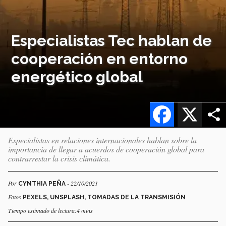
Especialistas Tec hablan de
cooperación en entorno
energético global
Facebook
X
Especialistas en relaciones internacionales hablan sobre la
importancia de llegar a acuerdos de cooperación global para
contrarrestar la crisis climática.
Por
- 22/10/2021
CYNTHIA PEÑA
Fotos
PEXELS, UNSPLASH, TOMADAS DE LA TRANSMISIÓN
Tiempo estimado de lectura:4 mins