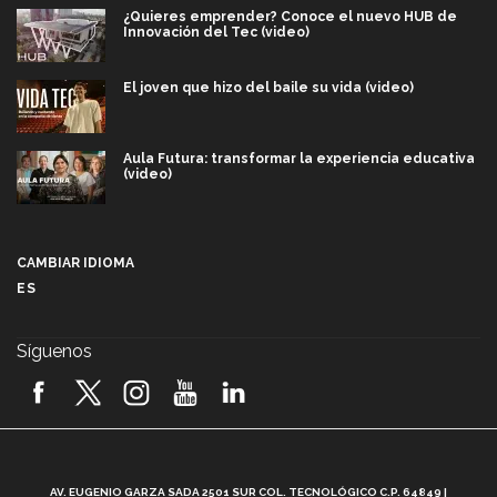
¿Quieres emprender? Conoce el nuevo HUB de
Innovación del Tec (video)
El joven que hizo del baile su vida (video)
Aula Futura: transformar la experiencia educativa
(video)
Más que un festival cultural: así es la magia de
VIBRART 2026 (video)
CAMBIAR IDIOMA
ES
Javier Guzmán: investigación con impacto social
(video)
Síguenos
¡México, en el top del mundial de robótica FIRST
2026! (video)
Vida Tec: Pasión, disciplina y básquetbol, con Gael
Adame (video)
A
AV. EUGENIO GARZA SADA 2501 SUR COL. TECNOLÓGICO C.P. 64849 |