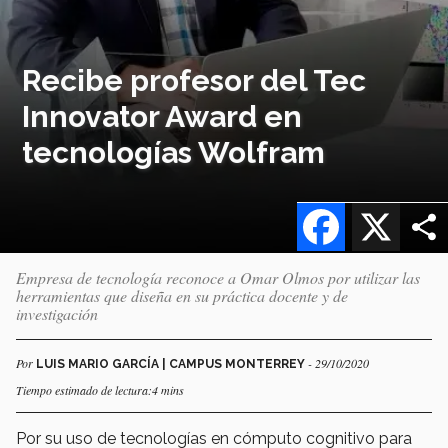
Recibe profesor del Tec
Innovator Award en
tecnologías Wolfram
Facebook
X
Empresa de tecnología reconoce a Omar Olmos por utilizar las
herramientas que diseña en su práctica docente y de
investigación
Por
- 29/10/2020
LUIS MARIO GARCÍA | CAMPUS MONTERREY
Tiempo estimado de lectura:4 mins
Por su uso de tecnologías en cómputo cognitivo para