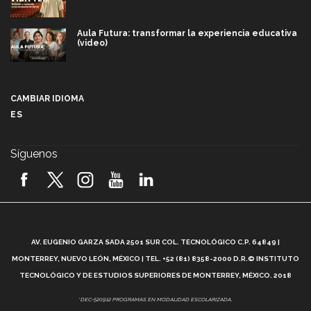
Aula Futura: transformar la experiencia educativa
(video)
Más que un festival cultural: así es la magia de
VIBRART 2026 (video)
CAMBIAR IDIOMA
ES
Javier Guzmán: investigación con impacto social
(video)
Síguenos
¡México, en el top del mundial de robótica FIRST
2026! (video)
Vida Tec: Pasión, disciplina y básquetbol, con Gael
Adame (video)
A
AV. EUGENIO GARZA SADA 2501 SUR COL. TECNOLÓGICO C.P. 64849 |
L
¿Cómo es el Modelo Educativo Tec? (video)
MONTERREY, NUEVO LEÓN, MÉXICO | TEL. +52 (81) 8358-2000 D.R.© INSTITUTO
TECNOLÓGICO Y DE ESTUDIOS SUPERIORES DE MONTERREY, MÉXICO. 2018
Vida Tec: Feminismo e Inteligencia Artificial, Paola
*DEC-520912 PROGRAMAS EN MODALIDAD ESCOLARIZADA.
Ricaurte (video)