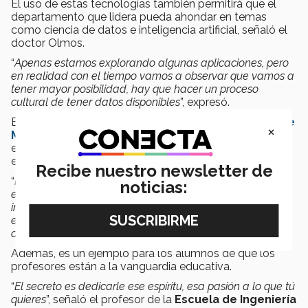
El uso de estas tecnologías también permitirá que el
departamento que lidera pueda ahondar en temas
como ciencia de datos e inteligencia artificial, señaló el
doctor Olmos.
“
Apenas estamos explorando algunas aplicaciones, pero
en realidad con el tiempo vamos a observar que vamos a
tener mayor posibilidad, hay que hacer un proceso
cultural de tener datos disponibles
”, expresó.
El reconocimiento también representa que en el
Tec de
×
Monterrey
hay docentes que impulsan la innovación
educativa a través de estas tecnologías educativas,
enfatizó el docente.
Recibe nuestro newsletter de
“
Representa el estar en esa línea de conocimiento que
noticias:
existe en el mundo y se demuestra que en nuestra
institución y en México tenemos la posibilidad de estar en
ese nivel de desarrollos tecnológicos y de aplicaciones
actuales
”, dijo.
Además, es un ejemplo para los alumnos de que los
profesores están a la vanguardia educativa.
“
El secreto es dedicarle ese espíritu, esa pasión a lo que tú
quieres
”, señaló el profesor de la
Escuela de Ingeniería