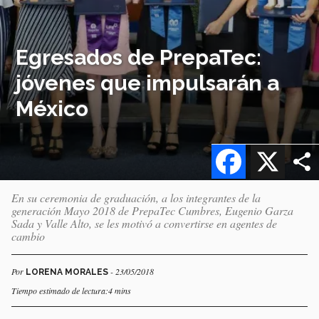
Egresados de PrepaTec:
jóvenes que impulsarán a
México
Facebook
X
En su ceremonia de graduación, a los integrantes de la
generación Mayo 2018 de PrepaTec Cumbres, Eugenio Garza
Sada y Valle Alto, se les motivó a convertirse en agentes de
cambio
Por
- 23/05/2018
LORENA MORALES
Tiempo estimado de lectura:4 mins