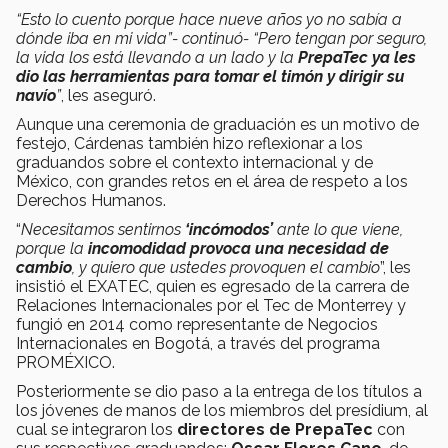
“Esto lo cuento porque hace nueve años yo no sabía a
dónde iba en mi vida”- continuó- “Pero tengan por seguro,
la vida los está llevando a un lado y la
PrepaTec ya les
dio las herramientas para tomar el timón y dirigir su
navío
”
, les aseguró.
Aunque una ceremonia de graduación es un motivo de
festejo, Cárdenas también hizo reflexionar a los
graduandos sobre el contexto internacional y de
México, con grandes retos en el área de respeto a los
Derechos Humanos.
“
Necesitamos sentirnos
‘incómodos’
ante lo que viene,
porque la
incomodidad provoca una necesidad de
cambio
, y quiero que ustedes provoquen el cambio
”, les
insistió el EXATEC, quien es egresado de la carrera de
Relaciones Internacionales por el Tec de Monterrey y
fungió en 2014 como representante de Negocios
Internacionales en Bogotá, a través del programa
PROMÉXICO.
Posteriormente se dio paso a la entrega de los títulos a
los jóvenes de manos de los miembros del presídium, al
cual se integraron los
directores de PrepaTec
con