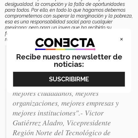
desigualdad, la corrupción y la falta de oportunidades
para todos. Por ello, en todo lo que hagamos debemos
comprometernos con superar la marginación y la pobreza,
esa es una responsabilidad social para cualquier
mexicano; pero para un joven que ha recibido su
formación en el Tec debe ser además una
×
responsabilidad moral”
, les resaltó.
“Su misión es convertirse en agentes
Recibe nuestro newsletter de
de cambio, tienen que atreverse a
noticias:
proponer, a convencer, a sacudir la
realidad de un país que necesita
mejores ciudadanos, mejores
organizaciones, mejores empresas y
mejores instituciones".- Victor
Gutiérrez Aladro, Vicepresidente
Región Norte del Tecnológico de