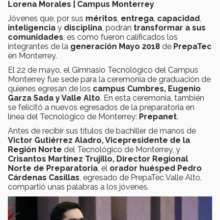
Lorena Morales | Campus Monterrey
Jóvenes que, por sus
méritos
,
entrega
,
capacidad
,
inteligencia
y
disciplina
, podrán
transformar a sus
comunidades
, es como fueron calificados los
integrantes de la
generación Mayo 2018
de
PrepaTec
en Monterrey.
El 22 de mayo, el Gimnasio Tecnológico del Campus
Monterrey fue sede para la ceremonia de graduación de
quienes egresan de los
campus Cumbres, Eugenio
Garza Sada y Valle Alto
. En esta ceremonia, también
se felicitó a nuevos egresados de la preparatoria en
línea del Tecnológico de Monterrey:
Prepanet
.
Antes de recibir sus títulos de bachiller de manos de
Victor Gutiérrez Aladro, Vicepresidente de la
Región Norte
del Tecnológico de Monterrey, y
Crisantos Martínez Trujillo, Director Regional
Norte de Preparatoria
, el
orador huésped Pedro
Cárdenas Casillas
, egresado de PrepaTec Valle Alto,
compartió unas palabras a los jóvenes.