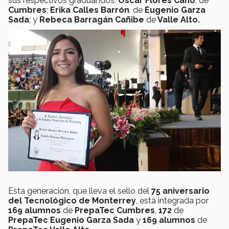
sus respectivos graduandos:
Oscar Flores Cano
, de
Cumbres
;
Erika Calles Barrón
, de
Eugenio Garza
Sada
; y
Rebeca Barragán Cañibe
de
Valle Alto.
Esta generación, que lleva el sello del
75 aniversario
del Tecnológico de Monterrey
, está integrada por
169 alumnos
de
PrepaTec Cumbres
,
172
de
PrepaTec Eugenio Garza Sada
y
169 alumnos
de