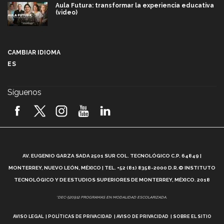
Aula Futura: transformar la experiencia educativa
(video)
Más que un festival cultural: así es la magia de
VIBRART 2026 (video)
CAMBIAR IDIOMA
ES
Javier Guzmán: investigación con impacto social
(video)
Síguenos
¡México, en el top del mundial de robótica FIRST
2026! (video)
Vida Tec: Pasión, disciplina y básquetbol, con Gael
Adame (video)
A
AV. EUGENIO GARZA SADA 2501 SUR COL. TECNOLÓGICO C.P. 64849 |
L
¿Cómo es el Modelo Educativo Tec? (video)
MONTERREY, NUEVO LEÓN, MÉXICO | TEL. +52 (81) 8358-2000 D.R.© INSTITUTO
TECNOLÓGICO Y DE ESTUDIOS SUPERIORES DE MONTERREY, MÉXICO. 2018
Vida Tec: Feminismo e Inteligencia Artificial, Paola
*DEC-520912 PROGRAMAS EN MODALIDAD ESCOLARIZADA.
Ricaurte (video)
AVISO LEGAL
POLÍTICAS DE PRIVACIDAD
AVISO DE PRIVACIDAD
SOBRE EL SITIO