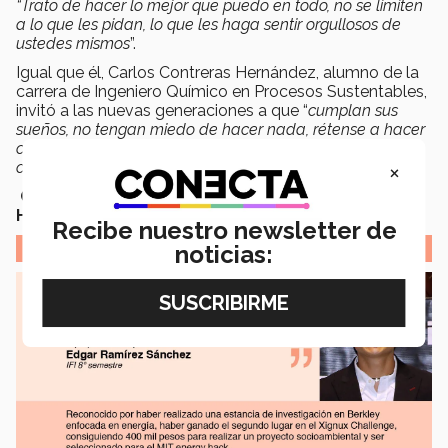
“Trato de hacer lo mejor que puedo en todo, no se limiten
a lo que les pidan, lo que les haga sentir orgullosos de
ustedes mismos
”.
Igual que él, Carlos Contreras Hernández, alumno de la
carrera de Ingeniero Químico en Procesos Sustentables,
invitó a las nuevas generaciones a que “
c
umplan sus
sueños, no tengan miedo de hacer nada, rétense a hacer
cosas muy diferentes y aunque no se relacionen con su
×
carrera
”.
Con información de Jorge Ramírez, Wendy
Herrera y Emilio Said, Storytellers Monterrey
Recibe nuestro newsletter de
noticias: