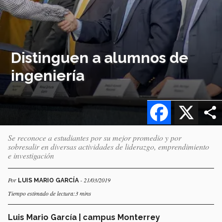
Distinguen a alumnos de
ingeniería
Facebook
X
Se reconoce a estudiantes por su mejor promedio y por
sobresalir en diversas actividades de liderazgo, emprendimiento
e investigación
Por
- 21/03/2019
LUIS MARIO GARCÍA
Tiempo estimado de lectura:3 mins
Luis Mario García | campus Monterrey