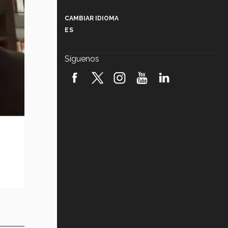
Más que un festival cultural: así es
la magia de VIBRART 2026 (video)
CAMBIAR IDIOMA
ES
Javier Guzmán: investigación con
impacto social (video)
Síguenos
¡México, en el top del mundial de
robótica FIRST 2026! (video)
Vida Tec: Pasión, disciplina y
básquetbol, con Gael Adame
(video)
¿Cómo es el Modelo Educativo
Tec? (video)
Vida Tec: Feminismo e Inteligencia
Artificial, Paola Ricaurte (video)