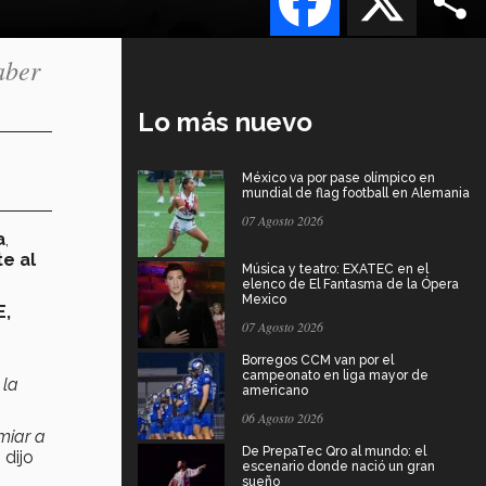
aber
Lo más nuevo
México va por pase olímpico en
mundial de flag football en Alemania
07 Agosto 2026
a
,
e al
Música y teatro: EXATEC en el
elenco de El Fantasma de la Ópera
Mexico
,
07 Agosto 2026
Borregos CCM van por el
campeonato en liga mayor de
 la
americano
06 Agosto 2026
miar a
De PrepaTec Qro al mundo: el
, dijo
escenario donde nació un gran
sueño