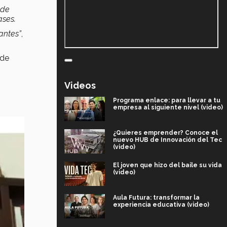
 de
ases.
antes”
,
de
Videos
Programa enlace: para llevar a tu
empresa al siguiente nivel (video)
¿Quieres emprender? Conoce el
nuevo HUB de Innovación del Tec
(video)
El joven que hizo del baile su vida
(video)
Aula Futura: transformar la
experiencia educativa (video)