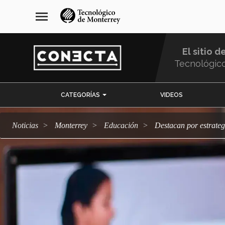
Pasar
navegación
menu
al
principal
contenido
principal
El sitio d
Tecnológic
Menu
CATEGORÍAS
VIDEOS
Comunidad
Noticias
Monterrey
Educación
Destacan por estrate