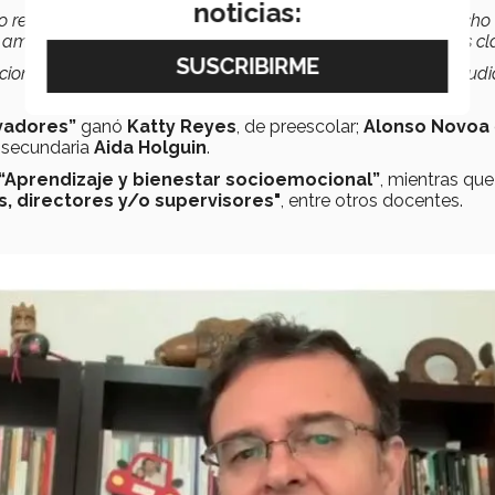
noticias:
o recibido por los siete docentes ganadores, reside en el hecho
s amplio para que otros docentes puedan incorporarlas a sus cl
aciones que repercutan en mejores aprendizajes para los estudi
ovadores”
ganó
Katty Reyes
, de preescolar;
Alonso Novoa
e secundaria
Aida Holguin
.
“Aprendizaje y bienestar socioemocional”
, mientras que
s, directores y/o supervisores"
, entre otros docentes.