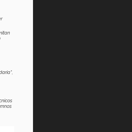
er
mitan
n
daria”
,
cnicos
lumnos