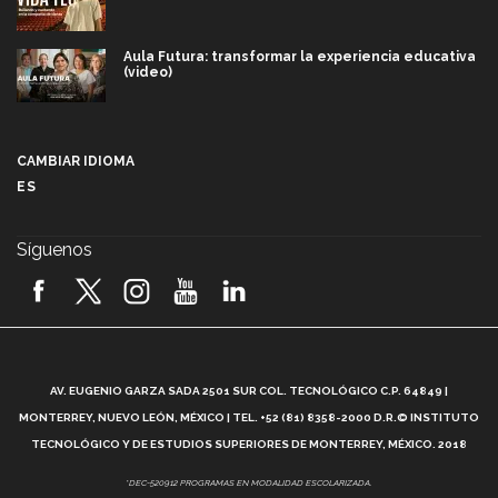
Aula Futura: transformar la experiencia educativa
(video)
Más que un festival cultural: así es la magia de
VIBRART 2026 (video)
CAMBIAR IDIOMA
ES
Javier Guzmán: investigación con impacto social
(video)
Síguenos
¡México, en el top del mundial de robótica FIRST
2026! (video)
Vida Tec: Pasión, disciplina y básquetbol, con Gael
Adame (video)
A
AV. EUGENIO GARZA SADA 2501 SUR COL. TECNOLÓGICO C.P. 64849 |
L
¿Cómo es el Modelo Educativo Tec? (video)
MONTERREY, NUEVO LEÓN, MÉXICO | TEL. +52 (81) 8358-2000 D.R.© INSTITUTO
TECNOLÓGICO Y DE ESTUDIOS SUPERIORES DE MONTERREY, MÉXICO. 2018
Vida Tec: Feminismo e Inteligencia Artificial, Paola
*DEC-520912 PROGRAMAS EN MODALIDAD ESCOLARIZADA.