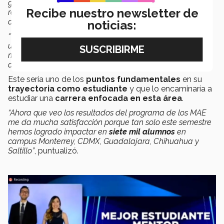
gastabas cuando te bañabas, al meterte y al salir de la
Recibe nuestro newsletter de
regadera apretabas un botón que media el tiempo que
durabas bajo el agua.
noticias:
“Y al final te mostraba cuánta agua gastaste, si durabas
un minuto te lo ponía en botellas de un litro si durabas
más cambiaba a garrafones, tinacos hasta llegar a una
alberca olímpica”
, mencionó.
Este sería uno de los
puntos fundamentales
en su
trayectoria como estudiante
y que lo encaminaría a
estudiar una
carrera enfocada en esta área
.
“Ahora que veo los resultados del programa de los MAE
me da mucha satisfacción porque tan solo este semestre
hemos logrado impactar en
siete mil alumnos
en
campus Monterrey, CDMX, Guadalajara, Chihuahua y
Saltillo”
, puntualizó.