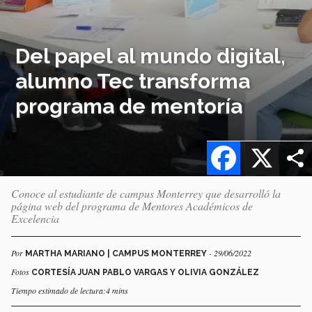
Del papel al mundo digital,
alumno Tec transforma
programa de mentoría
Facebook
X
Conoce al estudiante de campus Monterrey que desarrolló la
página web del programa de Mentores Académicos de
Excelencia
Por
- 29/06/2022
MARTHA MARIANO | CAMPUS MONTERREY
Fotos
CORTESÍA JUAN PABLO VARGAS Y OLIVIA GONZÁLEZ
Tiempo estimado de lectura:4 mins