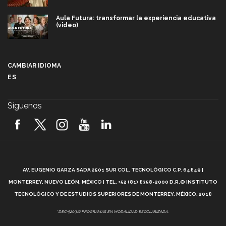
Aula Futura: transformar la experiencia educativa
(video)
Más que un festival cultural: así es la magia de
VIBRART 2026 (video)
CAMBIAR IDIOMA
ES
Javier Guzmán: investigación con impacto social
(video)
Síguenos
¡México, en el top del mundial de robótica FIRST
2026! (video)
Vida Tec: Pasión, disciplina y básquetbol, con Gael
Adame (video)
A
AV. EUGENIO GARZA SADA 2501 SUR COL. TECNOLÓGICO C.P. 64849 |
L
¿Cómo es el Modelo Educativo Tec? (video)
MONTERREY, NUEVO LEÓN, MÉXICO | TEL. +52 (81) 8358-2000 D.R.© INSTITUTO
TECNOLÓGICO Y DE ESTUDIOS SUPERIORES DE MONTERREY, MÉXICO. 2018
Vida Tec: Feminismo e Inteligencia Artificial, Paola
*DEC-520912 PROGRAMAS EN MODALIDAD ESCOLARIZADA.
Ricaurte (video)