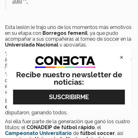
ahí".
Esta lesión le trajo uno de los momentos más emotivos
en su etapa con
Borregos femenil
, ya que pudo
acompañar a sus compañeras al torneo de soccer en la
Universiada Nacional
y apoyarlas.
“
Aprender a estar fuera de la cancha, el aprender a
×
liderar a mis compañeras desde afuera, la verdad es que
fue un reto muy grande, por lesión mucho más
.
Recibe nuestro newsletter de
“
El haber ganado ese torneo y tener la oportunidad de
apoyarlas, el Curu me dio la oportunidad de estar con el
noticias:
equipo, creo que también marca algo importante en mi
vida, el aprender a hacerlo desde afuera
”, comentó.
Este torneo se realizó en la
Universidad Autónoma
de Ciudad Juárez
, y fue el último de los cuatro que
disputaron, ganando todos.
Así ella fuer parte de la generación que ganó los cuatro
títulos: el
CONADEIP de fútbol rápido
, el
Campeonato Universitario
de
fútbol soccer
, así