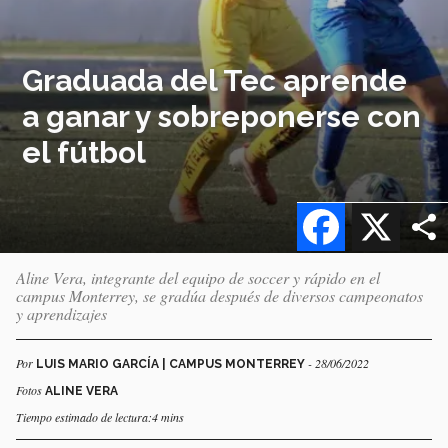
Graduada del Tec aprende
a ganar y sobreponerse con
el fútbol
Facebook
X
Aline Vera, integrante del equipo de soccer y rápido en el
campus Monterrey, se gradúa después de diversos campeonatos
y aprendizajes
Por
- 28/06/2022
LUIS MARIO GARCÍA | CAMPUS MONTERREY
Fotos
ALINE VERA
Tiempo estimado de lectura:4 mins