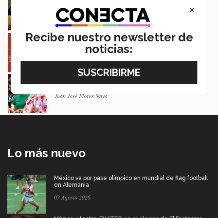
Nueva York a la juventud
×
Loretta Mariaud y Carlos González
Recibe nuestro newsletter de
Entre miles: mexicana gana beca de maestría
Erasmus Mundus LIVE
noticias:
Natalia Croda
Estudiantes de 5 campus Tec impulsan
proyectos en la Sierra Tarahumara
Juan José Flores Nava
Lo más nuevo
México va por pase olímpico en mundial de flag football
en Alemania
07 Agosto 2026