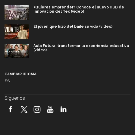
¿Quieres emprender? Conoce el nuevo HUB de
Innovación del Tec (video)
El joven que hizo del baile su vida (video)
Aula Futura: transformar la experiencia educativa
(video)
Más que un festival cultural: así es la magia de
VIBRART 2026 (video)
CAMBIAR IDIOMA
ES
Javier Guzmán: investigación con impacto social
(video)
Síguenos
¡México, en el top del mundial de robótica FIRST
2026! (video)
Vida Tec: Pasión, disciplina y básquetbol, con Gael
Adame (video)
A