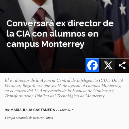
Conversará ex director de
la CIA con alumnos en
campus Monterrey
Facebook
X
El ex director de la Agencia Central de Inteligencia (CIA), David
Petraeus, llegará este jueves 16 de agosto al campus Monterrey,
en el marco del 15 Aniversario de la Escuela de Gobierno y
Transformación Pública del Tecnológico de Monterrey
Por
- 14/08/2018
MARÍA JULIA CASTAÑEDA
Tiempo estimado de lectura:2 mins