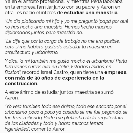
Ya en el ámbito profesional, y mientras Perla laboraba
en la empresa familiar junto con su padre, y Aaron en
otra, les nació el interés de
estudiar una maestría
.
“
Un día platicando mi hija y yo me preguntó ‘papá por qué
no has hecho una maestría’. Hemos hecho muchos
diplomados juntos, pero maestría no
.
“
Le dije que por la carga de trabajo no me era posible,
pero sí me hubiera gustado estudiar la maestría en
arquitectura y urbanismo.
Y dice, ‘a mí también me gusta mucho el urbanismo’. Perla
hizo varios cursos ella en Italia, Estados Unidos, en
Boston
”, recordó Israel Castro, quien tiene una
empresa
con más de 30 años de experiencia en la
construcción
.
A este ánimo de estudiar juntos maestría se sumó
Aaron.
“
Yo veía también todo ese ánimo, todo ese encanto por el
urbanismo, poco a poco ya casado se me fue pegando, se
fue transmitiendo, Perla me platicaba de la arquitectura
de las ciudades y todo, y había muchos temas
ingenieriles
”, comentó Aaron.