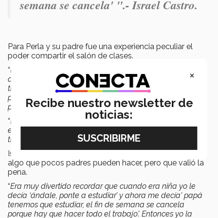
semana se cancela' ".- Israel Castro.
Para Perla y su padre fue una experiencia peculiar el
poder compartir el salón de clases.
“
No había un momento en el que no nos pudiéramos
×
desconectar. Si estábamos trabajando, de viaje de
trabajo, de viaje de la propia maestría, estábamos
pensando si podíamos resolver esto de esta manera, si
Recibe nuestro newsletter de
podíamos proponer esto
.
noticias:
“
Pero también la parte de disfrutar. Era acomodarnos ese
espacio de tener la libertad de platicar los proyectos y de
trabajarlo
”, expresó.
Israel Castro manifestó que estudiar junto con su hija es
algo que pocos padres pueden hacer, pero que valió la
pena.
“
Era muy divertido recordar que cuando era niña yo le
decía ‘ándale, ponte a estudiar’ y ahora me decía' papá
tenemos que estudiar, el fin de semana se cancela
porque hay que hacer todo el trabajo'. Entonces yo la