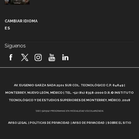
Más que un festival cultural: así es la magia de
VIBRART 2026 (video)
CAMBIAR IDIOMA
ES
Javier Guzmán: investigación con impacto social
(video)
Síguenos
¡México, en el top del mundial de robótica FIRST
2026! (video)
Vida Tec: Pasión, disciplina y básquetbol, con Gael
Adame (video)
A
AV. EUGENIO GARZA SADA 2501 SUR COL. TECNOLÓGICO C.P. 64849 |
L
¿Cómo es el Modelo Educativo Tec? (video)
MONTERREY, NUEVO LEÓN, MÉXICO | TEL. +52 (81) 8358-2000 D.R.© INSTITUTO
TECNOLÓGICO Y DE ESTUDIOS SUPERIORES DE MONTERREY, MÉXICO. 2018
Vida Tec: Feminismo e Inteligencia Artificial, Paola
*DEC-520912 PROGRAMAS EN MODALIDAD ESCOLARIZADA.
Ricaurte (video)
AVISO LEGAL
POLÍTICAS DE PRIVACIDAD
AVISO DE PRIVACIDAD
SOBRE EL SITIO