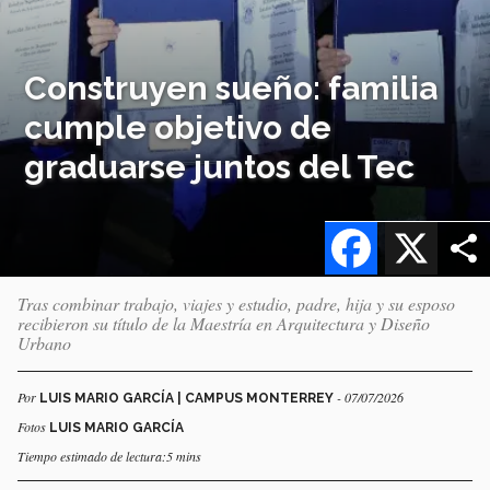
Construyen sueño: familia
cumple objetivo de
graduarse juntos del Tec
Facebook
X
Tras combinar trabajo, viajes y estudio, padre, hija y su esposo
recibieron su título de la Maestría en Arquitectura y Diseño
Urbano
Por
- 07/07/2026
LUIS MARIO GARCÍA | CAMPUS MONTERREY
Fotos
LUIS MARIO GARCÍA
Tiempo estimado de lectura:5 mins