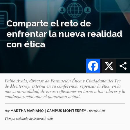
Comparte el reto de
enfrentar la nueva realidad
con ética
Facebook
X
Pablo Ayala, director de Formación Ética y Ciudadana del Tec
de Monterrey, externa en su conferencia repensar la ética en la
nueva normalidad, diversas reflexiones en torno a los valores y la
conducta social ante el panorama actual.
Por
- 08/10/2020
MARTHA MARIANO | CAMPUS MONTERREY
Tiempo estimado de lectura:3 mins