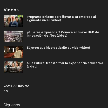
Videos
Programa enlace: para llevar a tu empresa al
siguiente nivel (video)
¿Quieres emprender? Conoce el nuevo HUB de
Innovación del Tec (video)
El joven que hizo del baile su vida (video)
Aula Futura: transformar la experiencia educativa
(video)
Más que un festival cultural: así es la magia de
VIBRART 2026 (video)
CAMBIAR IDIOMA
ES
Javier Guzmán: investigación con impacto social
(video)
Síguenos