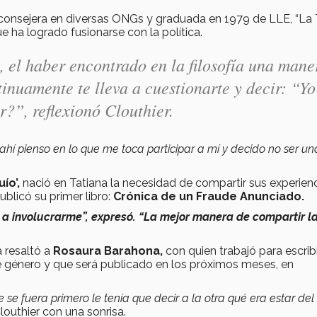
onsejera en diversas ONGs y graduada en 1979 de LLE, “La 
ue ha logrado fusionarse con la política.
, el haber encontrado en la filosofía una mane
inuamente te lleva a cuestionarte y decir: “Yo
?”, reflexionó Clouthier.
hí pienso en lo que me toca participar a mí y decido no ser un
ío’,
nació en Tatiana la necesidad de compartir sus experienc
ublicó su primer libro:
Crónica de un Fraude Anunciado.
, a involucrarme”, expresó. “La mejor manera de compartir l
 resaltó a
Rosaura Barahona,
con quien trabajó para escribi
e género y que será publicado en los próximos meses, en
e se fuera primero le tenía que decir a la otra qué era estar del
louthier con una sonrisa.