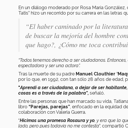
En un diálogo moderado por Rosa María González, c
Tatis” hizo un recorrido por su carrera en las letras q
“El haber caminado por la literatura
de buscar la mejoría del hombre cont
que hago?, ¿Cómo me toca contribuir
“Todos tenemos derecho a ser ciudadanos. Entonces, a
espectadora y ser una actora”.
Tras la muerte de su padre
Manuel Clouthier ‘Maqu
por lo que, en 1992, con tan sólo 28 años de edad, p
"
Aprendí a ser ciudadana, a dejar de ser habitante
cosas es a través de la palabra
”,
señaló.
Entre las personas que han marcado su vida, Tatiana
libro
“Parejas, parejas”
, enfocado en la equidad d
colaboración con Valeria Guerra.
“
Hicimos una promesa Rosaura y yo
, y era que la qu
lado, pero pues todavía no me contesta
”, compartió C