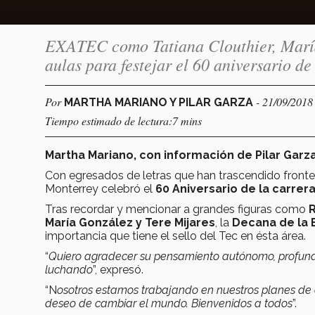
EXATEC como Tatiana Clouthier, María 
aulas para festejar el 60 aniversario de
Por
- 21/09/2018
MARTHA MARIANO Y PILAR GARZA
Tiempo estimado de lectura:7 mins
Martha Mariano, con información de Pilar Gar
Con egresados de letras que han trascendido frontera
Monterrey celebró el
60 Aniversario de la carrer
Tras recordar y mencionar a grandes figuras como
R
María González y Tere Mijares
, la
Decana de la 
importancia que tiene el sello del Tec en ésta área.
“
Quiero agradecer su pensamiento autónomo, profundo,
luchando
”, expresó.
“N
osotros estamos trabajando en nuestros planes de e
deseo de cambiar el mundo. Bienvenidos a todos
”.