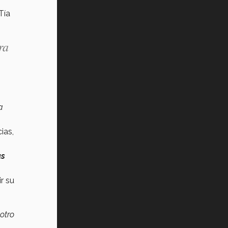
Tía
ra
a
ias,
as
r su
 otro