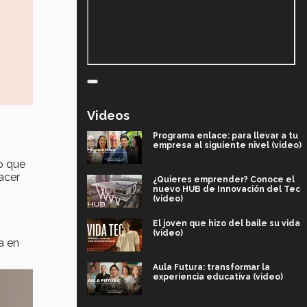
Videos
Programa enlace: para llevar a tu
empresa al siguiente nivel (video)
lo que
acer
¿Quieres emprender? Conoce el
nuevo HUB de Innovación del Tec
(video)
El joven que hizo del baile su vida
(video)
a en
Aula Futura: transformar la
experiencia educativa (video)