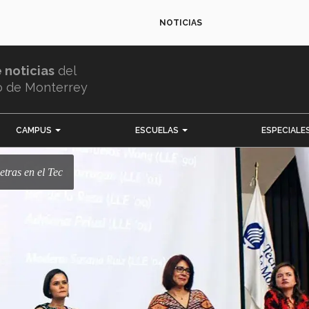
NOTICIAS
e noticias
del
o de Monterrey
CAMPUS
ESCUELAS
ESPECIALE
etras en el Tec