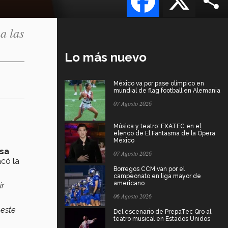
a las
Lo más nuevo
México va por pase olímpico en
mundial de flag football en Alemania
07 Agosto 2026
Música y teatro: EXATEC en el
elenco de El Fantasma de la Ópera
México
osa
07 Agosto 2026
acó la
Borregos CCM van por el
campeonato en liga mayor de
americano
ir
06 Agosto 2026
 este
Del escenario de PrepaTec Qro al
teatro musical en Estados Unidos