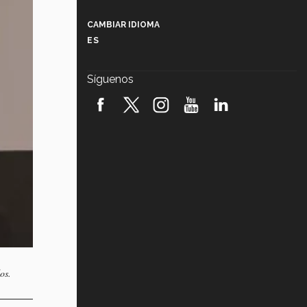
Más que un festival cultural: así es
la magia de VIBRART 2026 (video)
CAMBIAR IDIOMA
ES
Javier Guzmán: investigación con
impacto social (video)
Síguenos
¡México, en el top del mundial de
robótica FIRST 2026! (video)
Vida Tec: Pasión, disciplina y
básquetbol, con Gael Adame
(video)
¿Cómo es el Modelo Educativo
Tec? (video)
Vida Tec: Feminismo e Inteligencia
Artificial, Paola Ricaurte (video)
os.