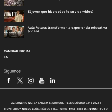
El joven que hizo del baile su vida (video)
Aula Futura: transformar la experiencia educativa
(video)
Más que un festival cultural: así es la magia de
VIBRART 2026 (video)
CAMBIAR IDIOMA
ES
Javier Guzmán: investigación con impacto social
(video)
Síguenos
¡México, en el top del mundial de robótica FIRST
2026! (video)
Vida Tec: Pasión, disciplina y básquetbol, con Gael
Adame (video)
A
AV. EUGENIO GARZA SADA 2501 SUR COL. TECNOLÓGICO C.P. 64849 |
L
¿Cómo es el Modelo Educativo Tec? (video)
MONTERREY, NUEVO LEÓN, MÉXICO | TEL. +52 (81) 8358-2000 D.R.© INSTITUTO