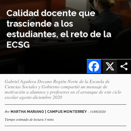
Calidad docente que
trasciende a los
estudiantes, el reto de la
ECSG
Facebook
X
Gabriel Aguilera Decano Región Norte de la Escuela de
Ciencias Sociales y Gobierno compartió un mensaje de
motivación a alumnos y profesores en el arranque de este ciclo
escolar agosto-diciembre 2020
Por
- 31/08/2020
MARTHA MARIANO | CAMPUS MONTERREY
Tiempo estimado de lectura:3 mins