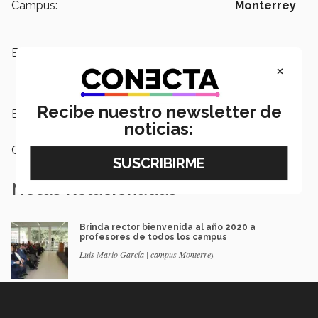
Campus:
Monterrey
Escuelas:
Ingeniería y Ciencias,
Medicina y
Ciencias de la Salud
×
Recibe nuestro newsletter de
Etiquetas:
Profesor inspirador
noticias:
Categoría:
Educación
Notas Relacionadas
Brinda rector bienvenida al año 2020 a
profesores de todos los campus
Luis Mario García | campus Monterrey