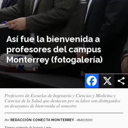
Así fue la bienvenida a
profesores del campus
Monterrey (fotogalería)
Facebook
X
Profesores de Escuelas de Ingeniería y Ciencias y Medicina y
Ciencias de la Salud que destacan por su labor son distinguidos
en desayunos de bienvenida al semestre
Por
- 06/02/2020
REDACCIÓN CONECTA MONTERREY
Tiempo estimado de lectura:1 min