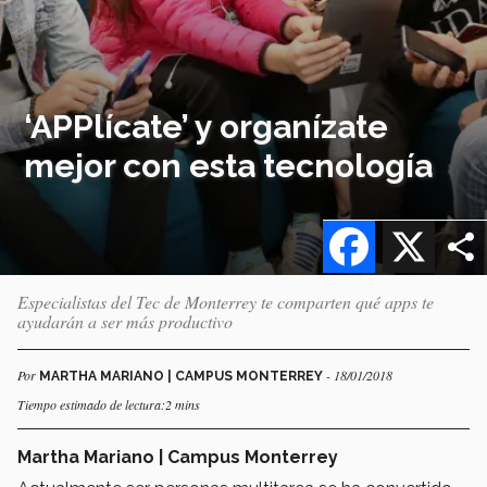
‘APPlícate’ y organízate
mejor con esta tecnología
Facebook
X
Especialistas del Tec de Monterrey te comparten qué apps te
ayudarán a ser más productivo
Por
- 18/01/2018
MARTHA MARIANO | CAMPUS MONTERREY
Tiempo estimado de lectura:2 mins
Martha Mariano | Campus Monterrey