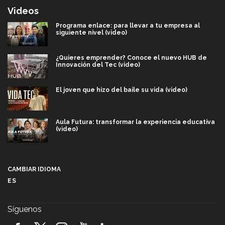
Videos
Programa enlace: para llevar a tu empresa al
siguiente nivel (video)
¿Quieres emprender? Conoce el nuevo HUB de
Innovación del Tec (video)
El joven que hizo del baile su vida (video)
Aula Futura: transformar la experiencia educativa
(video)
Más que un festival cultural: así es la magia de
VIBRART 2026 (video)
CAMBIAR IDIOMA
ES
Javier Guzmán: investigación con impacto social
(video)
Síguenos
¡México, en el top del mundial de robótica FIRST