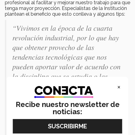
profesional al facilitar y mejorar nuestro trabajo para que
tenga mayor proyección. Especialistas de la Institución
plantean el beneficio que esto conlleva y algunos tips:
“Vivimos en la época de la cuarta
revolución industrial, por lo que hay
que obtener provecho de las
tendencias tecnológicas que nos
pueden aportar valor de acuerdo con
la disciplina que se estudia o las
necesidades particulares. Por ello es
×
valioso estar al pendiente y
Recibe nuestro newsletter de
experimentar con tecnologías como
noticias:
realidad virtual, inteligencia
artificial, impresión 3D, drones,