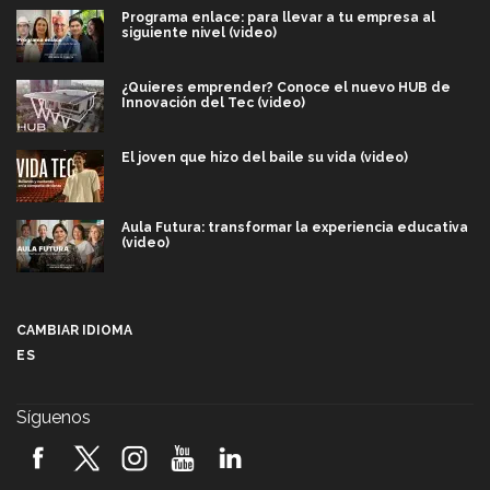
Programa enlace: para llevar a tu empresa al
siguiente nivel (video)
¿Quieres emprender? Conoce el nuevo HUB de
Innovación del Tec (video)
El joven que hizo del baile su vida (video)
Aula Futura: transformar la experiencia educativa
(video)
Más que un festival cultural: así es la magia de
VIBRART 2026 (video)
CAMBIAR IDIOMA
ES
Javier Guzmán: investigación con impacto social
(video)
Síguenos
¡México, en el top del mundial de robótica FIRST
2026! (video)