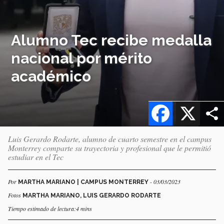
Alumno Tec recibe medalla
nacional por mérito
académico
Facebook
X
Luis Gerardo Rodarte, alumno de cuarto semestre en el campus
Monterrey comparte su trayectoria y profesional que le permitió
estudiar en el Tec
Por
- 03/03/2023
MARTHA MARIANO | CAMPUS MONTERREY
Fotos
MARTHA MARIANO, LUIS GERARDO RODARTE
Tiempo estimado de lectura:4 mins