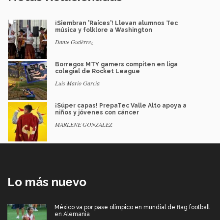
¡Siembran 'Raíces'! Llevan alumnos Tec
música y folklore a Washington
Dante Gutiérrez
Borregos MTY gamers compiten en liga
colegial de Rocket League
Luis Mario García
¡Súper capas! PrepaTec Valle Alto apoya a
niños y jóvenes con cáncer
MARLENE GONZÁLEZ
Lo más nuevo
México va por pase olímpico en mundial de flag football
en Alemania