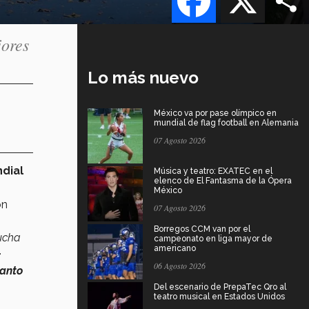
jores
Lo más nuevo
México va por pase olímpico en
mundial de flag football en Alemania
07 Agosto 2026
ndial
Música y teatro: EXATEC en el
elenco de El Fantasma de la Ópera
México
on
07 Agosto 2026
Borregos CCM van por el
mucha
campeonato en liga mayor de
americano
.
06 Agosto 2026
tanto
Del escenario de PrepaTec Qro al
teatro musical en Estados Unidos