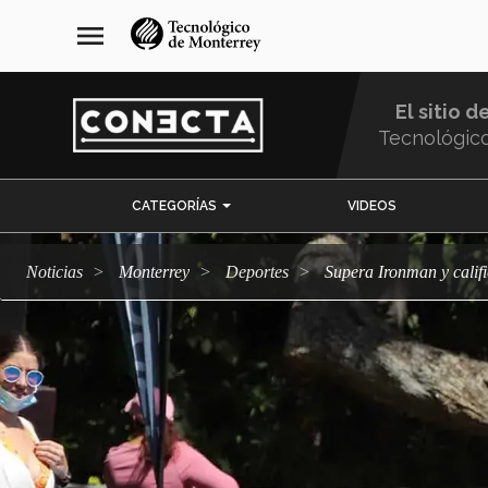
Pasar
navegación
menu
al
principal
contenido
principal
El sitio d
Tecnológic
Menu
CATEGORÍAS
VIDEOS
Comunidad
Noticias
Monterrey
deportes
Supera Ironman y calif