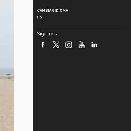
Más que un festival cultural: así es
la magia de VIBRART 2026 (video)
CAMBIAR IDIOMA
ES
Javier Guzmán: investigación con
impacto social (video)
Síguenos
¡México, en el top del mundial de
robótica FIRST 2026! (video)
Vida Tec: Pasión, disciplina y
básquetbol, con Gael Adame
(video)
¿Cómo es el Modelo Educativo
Tec? (video)
Vida Tec: Feminismo e Inteligencia
Artificial, Paola Ricaurte (video)