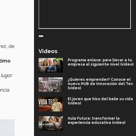
vez, de
Videos
Programa enlace: para llevar a tu
ptimo
empresa al siguiente nivel (video)
 lugar
¿Quieres emprender? Conoce el
nuevo HUB de Innovación del Tec
(video)
encia
El joven que hizo del baile su vida
(video)
Aula Futura: transformar la
experiencia educativa (video)