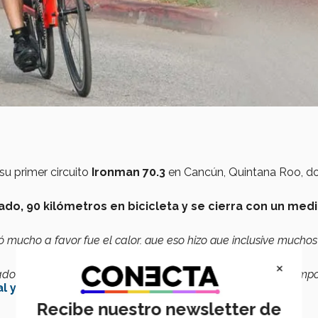
su primer circuito
Ironman 70.3
en Cancún, Quintana Roo, d
do, 90 kilómetros en bicicleta y se cierra con un med
 mucho a favor fue el calor, que eso hizo que inclusive muchos
×
do en condiciones muy parecidas y se califica tanto por tiem
ial y de Sistemas
.
Recibe nuestro newsletter de