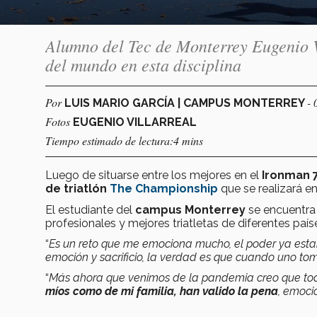
Alumno del Tec de Monterrey Eugenio V
del mundo en esta disciplina
Por
- 
LUIS MARIO GARCÍA | CAMPUS MONTERREY
Fotos
EUGENIO VILLARREAL
Tiempo estimado de lectura:4 mins
Luego de situarse entre los mejores en el
Ironman 7
de triatlón
The Championship
que se realizará e
El estudiante del
campus Monterrey
se encuentra 
profesionales y mejores triatletas de diferentes país
“
Es un reto que me emociona mucho, el poder ya esta
emoción y sacrificio, la verdad es que cuando uno to
“
Más ahora que venimos de la pandemia creo que to
míos como de mi familia, han valido la pena
, emoc