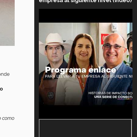
empresa al siguiente nivel (video)
onde
io
po como