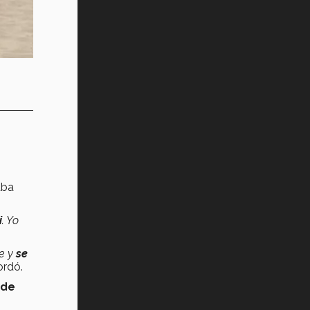
aba
i
. Yo
te y
se
cordó.
 de