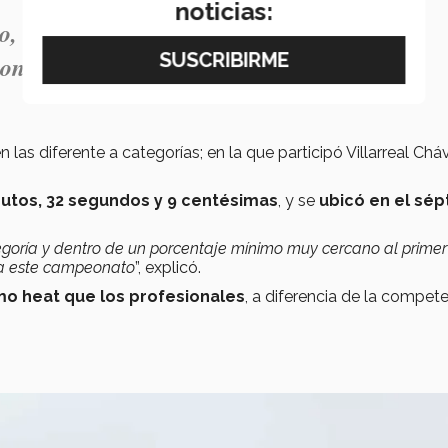
noticias:
 el poder ya estar en esa categoría
ionales)".
n las diferente a categorías; en la que participó Villarreal Chá
inutos, 32 segundos y 9 centésimas
, y se
ubicó en el sé
tegoría y dentro de un porcentaje mínimo muy cercano al primer
r a este campeonato
”, explicó.
mo heat que los profesionales
, a diferencia de la compet