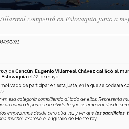
illarreal competirá en Eslovaquia junto a me
05/05/2022
0.3
de
Cancún
,
Eugenio Villarreal Chávez calificó al mu
n
Eslovaquia
el 22 de mayo.
motivado de participar en esta justa, en la que se codeará c
es.
r en esa categoría compitiendo al lado de ellos. Representa 
ma un nuevo deporte se le olvida lo que es empezar desde cero
dos empezamos desde cero otra vez y ver que
los sacrificios, 
iona mucho
”, expresó el originario de Monterrey.