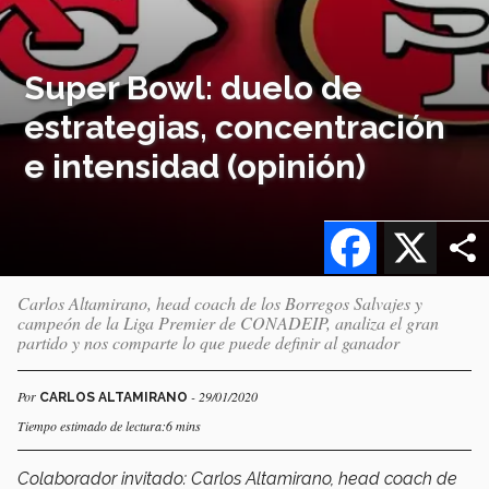
Super Bowl: duelo de
estrategias, concentración
e intensidad (opinión)
Facebook
X
Carlos Altamirano, head coach de los Borregos Salvajes y
campeón de la Liga Premier de CONADEIP, analiza el gran
partido y nos comparte lo que puede definir al ganador
Por
- 29/01/2020
CARLOS ALTAMIRANO
Tiempo estimado de lectura:6 mins
Colaborador invitado: Carlos Altamirano, head coach de