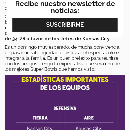
Recibe nuestro newsletter de
brillante en la liga, por lo cual será un poco más
cauteloso.
noticias:
Creo que
San Francisco es un equipo más
balanceado y Kansas demasiado explosivo,
espero un marcador muy apretado que se
definirá en los últimos minutos, mi pronóstico es
de 34-28 a favor de los Jefes de Kansas City.
Es un domingo muy esperado, de mucha convivencia,
de pasar un rato agradable, disfrutar el espectáculo e
integrar a la familia. Es un buen pretexto para reunirse
con los amigos. Tengo la expectativa que será uno de
los mejores Super Bowls que hemos visto.