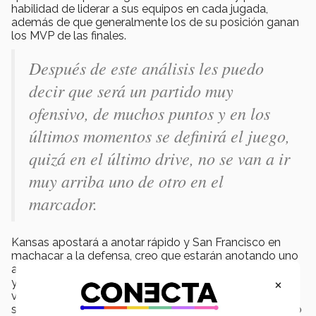
habilidad de liderar a sus equipos en cada jugada,
además de que generalmente los de su posición ganan
los MVP de las finales.
Después de este análisis les puedo
decir que será un partido muy
ofensivo, de muchos puntos y en los
últimos momentos se definirá el juego,
quizá en el último drive, no se van a ir
muy arriba uno de otro en el
marcador.
Kansas apostará a anotar rápido y San Francisco en
machacar a la defensa, creo que estarán anotando uno
a uno, el coach de Kansas lleva muchos años en la liga
×
y creo que Kansas no va a jugar conservador, sino que
va a explotar porque a diferencia de Shanahan este es
su primer Super Bowl como head coach y con un futuro