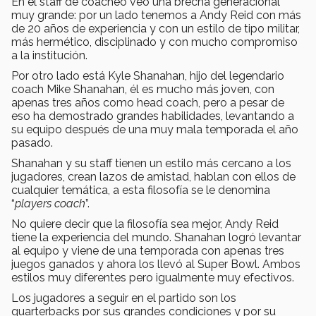
En el staff de coacheo veo una brecha generacional
muy grande: por un lado tenemos a Andy Reid con más
de 20 años de experiencia y con un estilo de tipo militar,
más hermético, disciplinado y con mucho compromiso
a la institución.
Por otro lado está Kyle Shanahan, hijo del legendario
coach Mike Shanahan, él es mucho más joven, con
apenas tres años como head coach, pero a pesar de
eso ha demostrado grandes habilidades, levantando a
su equipo después de una muy mala temporada el año
pasado.
Shanahan y su staff tienen un estilo más cercano a los
jugadores, crean lazos de amistad, hablan con ellos de
cualquier temática, a esta filosofía se le denomina
“
players coach
”.
No quiere decir que la filosofía sea mejor, Andy Reid
tiene la experiencia del mundo. Shanahan logró levantar
al equipo y viene de una temporada con apenas tres
juegos ganados y ahora los llevó al Super Bowl. Ambos
estilos muy diferentes pero igualmente muy efectivos.
Los jugadores a seguir en el partido son los
quarterbacks por sus grandes condiciones y por su